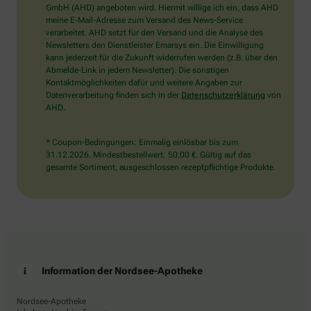
wählen
GmbH (AHD) angeboten wird. Hiermit willige ich ein, dass AHD
Sie
meine E-Mail-Adresse zum Versand des News-Service
bitte
verarbeitet. AHD setzt für den Versand und die Analyse des
den
Newsletters den Dienstleister Emarsys ein. Die Einwilligung
Schlüssel.
kann jederzeit für die Zukunft widerrufen werden (z.B. über den
Abmelde-Link in jedem Newsletter). Die sonstigen
Kontaktmöglichkeiten dafür und weitere Angaben zur
Datenverarbeitung finden sich in der
Datenschutzerklärung
von
AHD.
* Coupon-Bedingungen: Einmalig einlösbar bis zum
31.12.2026. Mindestbestellwert: 50,00 €. Gültig auf das
gesamte Sortiment, ausgeschlossen rezeptpflichtige Produkte.
Information der Nordsee-Apotheke
Nordsee-Apotheke