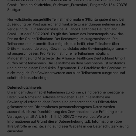
teilnehmen oder Postkarte senden an: Alliance Healthcare Deutschland
GmbH, Despina Kalaitzidou, Stichwort „Fresenius“, Pragstraße 154, 70376
Stuttgart.
Nur vollständig ausgefüllte Teilnahmeformulare (Pflichtangaben) und bei
Zusendung per Post ausreichend frankierte Einsendungen nehmen an der
Verlosung teil. Einsendeschluss bei Alliance Healthcare Deutschland
GmbH, ist der 05.07.2026. Es gilt das Datum des Poststempels bzw. das
Datum der Online-Teilnahme. Der Rechtsweg ist ausgeschlossen. Die
Teilnahme ist nur unmittelbar möglich; das heißt, eine Teilnahme über
Dritte – insbesondere sog. Gewinnspielclubs oder Gewinnspielagenturen –
ist ausgeschlossen. Pro Person ist nur eine Teilnahme möglich.
Minderjährige und Mitarbeiter der Alliance Healthcare Deutschland GmbH
dürfen nicht teilnehmen. Die Teilnahme an dem Gewinnspiel ist kostenlos
und nicht an einem Produktkauf gebunden. Die Barablöse der Gewinne ist
nicht möglich. Die Gewinner werden aus allen Teilnehmern ausgelost und
schriftlich benachrichtigt.
Datenschutzhinweis
Um an dem Gewinnspiel teilnehmen zu können, sind personenbezogene
Daten, wie Name und Adresse anzugeben. Die für Teilnahme am
Gewinnspiel erforderlichen Daten sind entsprechend als Pflichtfelder
gekennzeichnet. Die erhobenen personenbezogenen Daten werden
ausschließlich zur Durchführung des Gewinnspiels – zur Erfüllung eines
Vertrages gemäß Art. 6 Nr. 1 lit. b) DSGVO – verwendet. Weitere
Informationen auf Grund dieser Datenerhebung, z.B. Informationen über
Ihre Betroffenenrechte, sind auf dieser Website in der Datenschutzerklärung
einsehbar.