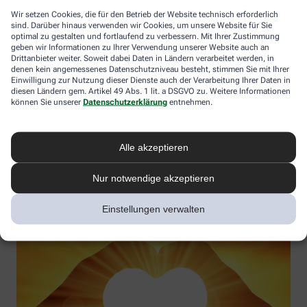
Wir setzen Cookies, die für den Betrieb der Website technisch erforderlich
sind. Darüber hinaus verwenden wir Cookies, um unsere Website für Sie
optimal zu gestalten und fortlaufend zu verbessern. Mit Ihrer Zustimmung
geben wir Informationen zu Ihrer Verwendung unserer Website auch an
Vitamin D – Möglichkeiten in der Prävention und
Drittanbieter weiter. Soweit dabei Daten in Ländern verarbeitet werden, in
Therapieergänzung
denen kein angemessenes Datenschutzniveau besteht, stimmen Sie mit Ihrer
Einwilligung zur Nutzung dieser Dienste auch der Verarbeitung Ihrer Daten in
Gesundheitswirkung verstehen und Vitamin-D-Mangel aktiv
diesen Ländern gem. Artikel 49 Abs. 1 lit. a DSGVO zu. Weitere Informationen
können Sie unserer
Datenschutzerklärung
entnehmen.
vorbeugen
Referentin:
Uta Simonsen
Termin:
03.11.2025
Alle akzeptieren
Jetzt anmelden
Nur notwendige akzeptieren
Einstellungen verwalten