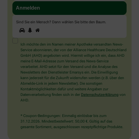
Sind Sie ein Mensch? Dann wählen Sie bitte
den Baum
.
1
2
3
Sind
Sie
ein
Mensch?
Ich möchte den im Namen meiner Apotheke versandten News-
Dann
Service abonnieren, der von der Alliance Healthcare Deutschland
wählen
GmbH (AHD) angeboten wird. Hiermit willige ich ein, dass AHD
Sie
meine E-Mail-Adresse zum Versand des News-Service
bitte
verarbeitet. AHD setzt für den Versand und die Analyse des
den
Newsletters den Dienstleister Emarsys ein. Die Einwilligung
Baum.
kann jederzeit für die Zukunft widerrufen werden (z.B. über den
Abmelde-Link in jedem Newsletter). Die sonstigen
Kontaktmöglichkeiten dafür und weitere Angaben zur
Datenverarbeitung finden sich in der
Datenschutzerklärung
von
AHD.
* Coupon-Bedingungen: Einmalig einlösbar bis zum
31.12.2026. Mindestbestellwert: 50,00 €. Gültig auf das
gesamte Sortiment, ausgeschlossen rezeptpflichtige Produkte.