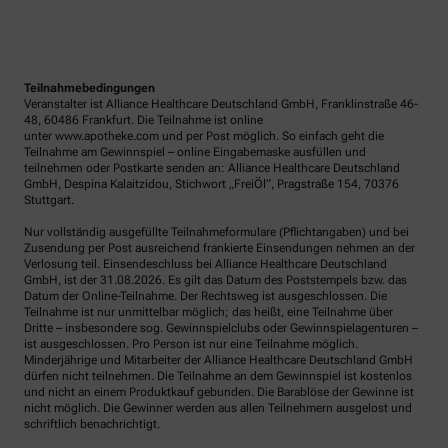
Teilnahmebedingungen
Veranstalter ist Alliance Healthcare Deutschland GmbH, Franklinstraße 46-
48, 60486 Frankfurt. Die Teilnahme ist online
unter www.apotheke.com und per Post möglich. So einfach geht die
Teilnahme am Gewinnspiel – online Eingabemaske ausfüllen und
teilnehmen oder Postkarte senden an: Alliance Healthcare Deutschland
GmbH, Despina Kalaitzidou, Stichwort „FreiÖl“, Pragstraße 154, 70376
Stuttgart.
Nur vollständig ausgefüllte Teilnahmeformulare (Pflichtangaben) und bei
Zusendung per Post ausreichend frankierte Einsendungen nehmen an der
Verlosung teil. Einsendeschluss bei Alliance Healthcare Deutschland
GmbH, ist der 31.08.2026. Es gilt das Datum des Poststempels bzw. das
Datum der Online-Teilnahme. Der Rechtsweg ist ausgeschlossen. Die
Teilnahme ist nur unmittelbar möglich; das heißt, eine Teilnahme über
Dritte – insbesondere sog. Gewinnspielclubs oder Gewinnspielagenturen –
ist ausgeschlossen. Pro Person ist nur eine Teilnahme möglich.
Minderjährige und Mitarbeiter der Alliance Healthcare Deutschland GmbH
dürfen nicht teilnehmen. Die Teilnahme an dem Gewinnspiel ist kostenlos
und nicht an einem Produktkauf gebunden. Die Barablöse der Gewinne ist
nicht möglich. Die Gewinner werden aus allen Teilnehmern ausgelost und
schriftlich benachrichtigt.