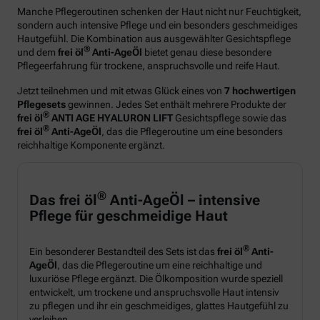
Manche Pflegeroutinen schenken der Haut nicht nur Feuchtigkeit,
sondern auch intensive Pflege und ein besonders geschmeidiges
Hautgefühl. Die Kombination aus ausgewählter Gesichtspflege
®
und dem
frei öl
Anti-AgeÖl
bietet genau diese besondere
Pflegeerfahrung für trockene, anspruchsvolle und reife Haut.
Jetzt teilnehmen und mit etwas Glück eines von
7 hochwertigen
Pflegesets
gewinnen. Jedes Set enthält mehrere Produkte der
®
frei öl
ANTI AGE HYALURON LIFT
Gesichtspflege sowie das
®
frei öl
Anti-AgeÖl
, das die Pflegeroutine um eine besonders
reichhaltige Komponente ergänzt.
®
Das frei öl
Anti-AgeÖl – intensive
Pflege für geschmeidige Haut
®
Ein besonderer Bestandteil des Sets ist das
frei öl
Anti-
AgeÖl
, das die Pflegeroutine um eine reichhaltige und
luxuriöse Pflege ergänzt. Die Ölkomposition wurde speziell
entwickelt, um trockene und anspruchsvolle Haut intensiv
zu pflegen und ihr ein geschmeidiges, glattes Hautgefühl zu
verleihen.