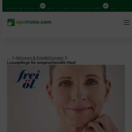
Mal in Deutschland
Online bei Ihrer Apotheke bestellen
Bequem zwischen A
...
Aktionen & Empfehlungen
Luxuspflege für anspruchsvolle Haut