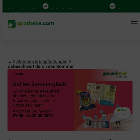
0 Mal in Deutschland
Online bei Ihrer Apotheke bestellen
Bequem zwischen
...
Aktionen & Empfehlungen
Unbeschwert durch den Sommer