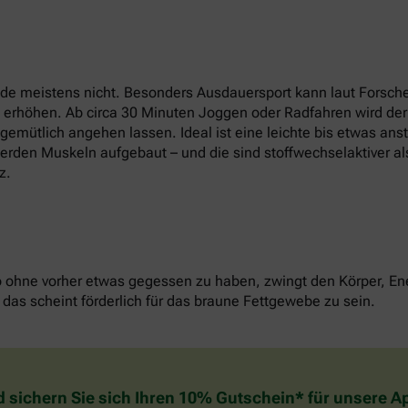
e meistens nicht. Besonders Ausdauersport kann laut Forsche
t erhöhen. Ab circa 30 Minuten Joggen oder Radfahren wird der
u gemütlich angehen lassen. Ideal ist eine leichte bis etwas an
erden Muskeln aufgebaut – und die sind stoffwechselaktiver als
z.
o ohne vorher etwas gegessen zu haben, zwingt den Körper, Ene
das scheint förderlich für das braune Fettgewebe zu sein.
d sichern Sie sich Ihren 10% Gutschein* für unsere 