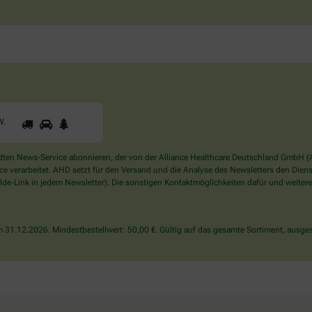
1
2
3
Sind
W
.
Sie
ein
Mensch?
en News-Service abonnieren, der von der Alliance Healthcare Deutschland GmbH (AH
Dann
verarbeitet. AHD setzt für den Versand und die Analyse des Newsletters den Dienstle
wählen
de-Link in jedem Newsletter). Die sonstigen Kontaktmöglichkeiten dafür und weitere
Sie
bitte
den
31.12.2026. Mindestbestellwert: 50,00 €. Gültig auf das gesamte Sortiment, ausges
LKW.