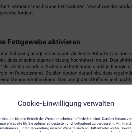
hert, verbrennt das braune Fett Kalorien. Verschwender produz
tgewebe fördern.
ne Fettgewebe aktivieren
 in Schwung bringt, ist bekannt. Als festes Ritual ist sie abe
per, dass er seine eigene Heizung hochfahren muss. Das aktiv
e“ der Zellen wandeln Zucker und Fettsäuren direkt in Energie 
ie im Ruhezustand. Studien deuten darauf hin, dass regelmäßig
eine Menge erhöhen kann. Das bringt den Stoffwechsel nachhal
Cookie-Einwilligung verwalten
kies, die für den Betrieb der Website technisch erforderlich sind. Darüber hinaus v
nsere Website für Sie optimal zu gestalten und fortlaufend zu verbessern. Mit Ihrer
ormationen zu Ihrer Verwendung unserer Website auch an Drittanbieter weiter. Soweit