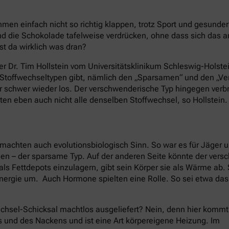
en einfach nicht so richtig klappen, trotz Sport und gesund
 die Schokolade tafelweise verdrücken, ohne dass sich das 
st da wirklich was dran?
er Dr. Tim Hollstein vom Universitätsklinikum Schleswig-Holstei
e Stoffwechseltypen gibt, nämlich den „Sparsamen“ und den „
nur schwer wieder los. Der verschwenderische Typ hingegen ver
ten eben auch nicht alle denselben Stoffwechsel, so Hollstein.
machten auch evolutionsbiologisch Sinn. So war es für Jäger 
nen – der sparsame Typ. Auf der anderen Seite könnte der ver
als Fettdepots einzulagern, gibt sein Körper sie als Wärme ab
nergie um. Auch Hormone spielten eine Rolle. So sei etwa da
chsel-Schicksal machtlos ausgeliefert? Nein, denn hier kommt
s und des Nackens und ist eine Art körpereigene Heizung. Im