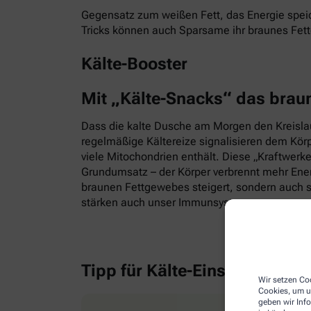
Gegensatz zum weißen Fett, das Energie speic
Tricks können auch Sparsame ihr braunes Fet
Kälte-Booster
Mit „Kälte-Snacks“ das brau
Dass die kalte Dusche am Morgen den Kreislauf
regelmäßige Kältereize signalisieren dem Kör
viele Mitochondrien enthält. Diese „Kraftwerk
Grundumsatz – der Körper verbrennt mehr Energ
braunen Fettgewebes steigert, sondern auch s
stärken auch unser Immunsystem.
Tipp für Kälte-Einsteiger
Wir setzen Coo
Cookies, um u
geben wir Inf