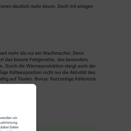
ieren deutlich mehr davon. Doch mit einigen
r weit mehr als nur ein Wachmacher. Denn
iert das braune Fettgewebe, das besonders
um. Durch die Wärmeproduktion steigt auch der
e Kälteexposition nicht nur die Aktivität des
tig auf Touren. Bonus: Kurzzeitige Kältereize
erwenden wir
 Zustimmung
 dabei Daten