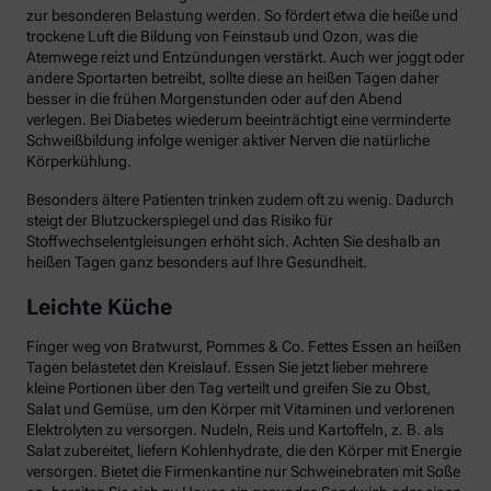
zur besonderen Belastung werden. So fördert etwa die heiße und
trockene Luft die Bildung von Feinstaub und Ozon, was die
Atemwege reizt und Entzündungen verstärkt. Auch wer joggt oder
andere Sportarten betreibt, sollte diese an heißen Tagen daher
besser in die frühen Morgenstunden oder auf den Abend
verlegen. Bei Diabetes wiederum beeinträchtigt eine verminderte
Schweißbildung infolge weniger aktiver Nerven die natürliche
Körperkühlung.
Besonders ältere Patienten trinken zudem oft zu wenig. Dadurch
steigt der Blutzuckerspiegel und das Risiko für
Stoffwechselentgleisungen erhöht sich. Achten Sie deshalb an
heißen Tagen ganz besonders auf Ihre Gesundheit.
Leichte Küche
Finger weg von Bratwurst, Pommes & Co. Fettes Essen an heißen
Tagen belastetet den Kreislauf. Essen Sie jetzt lieber mehrere
kleine Portionen über den Tag verteilt und greifen Sie zu Obst,
Salat und Gemüse, um den Körper mit Vitaminen und verlorenen
Elektrolyten zu versorgen. Nudeln, Reis und Kartoffeln, z. B. als
Salat zubereitet, liefern Kohlenhydrate, die den Körper mit Energie
versorgen. Bietet die Firmenkantine nur Schweinebraten mit Soße