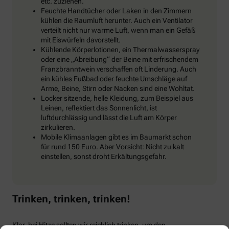
etc. zuziehen.
Feuchte Handtücher oder Laken in den Zimmern
kühlen die Raumluft herunter. Auch ein Ventilator
verteilt nicht nur warme Luft, wenn man ein Gefäß
mit Eiswürfeln davorstellt.
Kühlende Körperlotionen, ein Thermalwasserspray
oder eine „Abreibung“ der Beine mit erfrischendem
Franzbranntwein verschaffen oft Linderung. Auch
ein kühles Fußbad oder feuchte Umschläge auf
Arme, Beine, Stirn oder Nacken sind eine Wohltat.
Locker sitzende, helle Kleidung, zum Beispiel aus
Leinen, reflektiert das Sonnenlicht, ist
luftdurchlässig und lässt die Luft am Körper
zirkulieren.
Mobile Klimaanlagen gibt es im Baumarkt schon
für rund 150 Euro. Aber Vorsicht: Nicht zu kalt
einstellen, sonst droht Erkältungsgefahr.
Trinken, trinken, trinken!
Klar, bei Hitze sollten wir reichlich trinken, um den