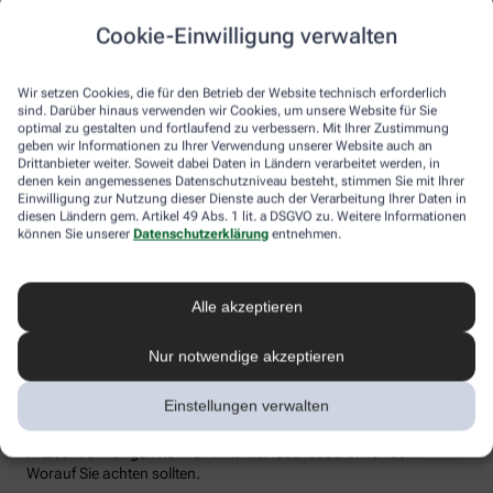
Flüssigkeitsverlust durch Schwitzen auszugleichen. Der ist im
Cookie-Einwilligung verwalten
Sommer nämlich oft doppelt so hoch wie bei moderaten
Temperaturen. Trinken wir zu wenig, sind Kopfschmerzen und
Konzentrationsprobleme meist die Folge.
Wir setzen Cookies, die für den Betrieb der Website technisch erforderlich
sind. Darüber hinaus verwenden wir Cookies, um unsere Website für Sie
Weniger bekannt ist, dass ein Flüssigkeitsmangel auch anderen
optimal zu gestalten und fortlaufend zu verbessern. Mit Ihrer Zustimmung
Organen zusetzt. So kann Hitzestress auch ernsthaft die Nieren
geben wir Informationen zu Ihrer Verwendung unserer Website auch an
schädigen – und zwar nachhaltig und auch bei gesunden
Drittanbieter weiter. Soweit dabei Daten in Ländern verarbeitet werden, in
Menschen. Als Faustregel gilt: Zwei bis drei Liter täglich sollten es
denen kein angemessenes Datenschutzniveau besteht, stimmen Sie mit Ihrer
sein. Die besten Durstlöscher: Mineralwasser, ungesüßte Kräuter-
Einwilligung zur Nutzung dieser Dienste auch der Verarbeitung Ihrer Daten in
diesen Ländern gem. Artikel 49 Abs. 1 lit. a DSGVO zu. Weitere Informationen
und Früchtetees oder verdünnte Säfte. Auch wasserreiches Obst
können Sie unserer
Datenschutzerklärung
entnehmen.
und Gemüse wie Melonen, Gurken oder Tomaten kann
Flüssigkeitsverluste ausgleichen. Bei Herz-Kreislauf- oder
Nierenerkrankungen sollte man die Trinkmenge ärztlich
besprechen.
Alle akzeptieren
Sonnenstich, Hitzeerschöpfung und
Nur notwendige akzeptieren
Hitzschlag: Was ist das eigentlich?
Einstellungen verwalten
Der lange Strandtag in der Sonne, der anstrengende Sport bei 30
Grad oder einfach nur die drückende Hitze in der Stadt:
Hitzeerkrankungen können mitunter lebensbedrohlich sein.
Worauf Sie achten sollten.