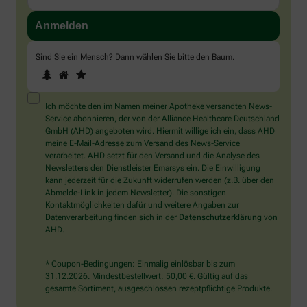
Sind Sie ein Mensch? Dann wählen Sie bitte
den Baum
.
1
2
3
Sind
Sie
ein
Mensch?
Ich möchte den im Namen meiner Apotheke versandten News-
Dann
Service abonnieren, der von der Alliance Healthcare Deutschland
wählen
GmbH (AHD) angeboten wird. Hiermit willige ich ein, dass AHD
Sie
meine E-Mail-Adresse zum Versand des News-Service
bitte
verarbeitet. AHD setzt für den Versand und die Analyse des
den
Newsletters den Dienstleister Emarsys ein. Die Einwilligung
Baum.
kann jederzeit für die Zukunft widerrufen werden (z.B. über den
Abmelde-Link in jedem Newsletter). Die sonstigen
Kontaktmöglichkeiten dafür und weitere Angaben zur
Datenverarbeitung finden sich in der
Datenschutzerklärung
von
AHD.
* Coupon-Bedingungen: Einmalig einlösbar bis zum
31.12.2026. Mindestbestellwert: 50,00 €. Gültig auf das
gesamte Sortiment, ausgeschlossen rezeptpflichtige Produkte.