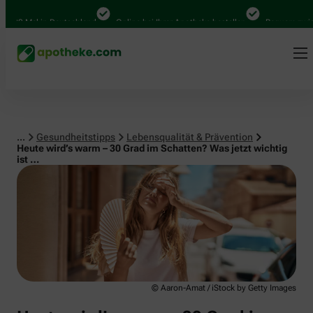
Lebensqualität & Prävention
00 Mal in Deutschland
Online bei Ihrer Apotheke bestellen
Bequem zwischen
...
Gesundheitstipps
Lebensqualität & Prävention
Heute wird’s warm – 30 Grad im Schatten? Was jetzt wichtig
ist …
© Aaron-Amat / iStock by Getty Images