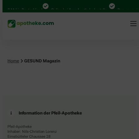
4.000 Mal in Deutschland
Online bei Ihrer Apotheke bestellen
Bequem zwisc
Home
GESUND Magazin
Information der Pfeil-Apotheke
Pfeil-Apotheke
Inhaber: Nils-Christian Lorenz
Eimsbütteler Chaussee 28