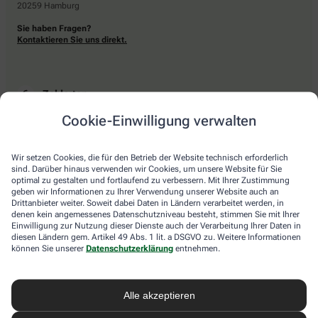
20259 Hamburg
Sie haben Fragen?
Kontaktieren Sie uns direkt.
Zahlarten
Cookie-Einwilligung verwalten
Bar oder mit einer anderen akzeptierten Zahlungsart Ihrer Apotheke vor Ort.
Wir setzen Cookies, die für den Betrieb der Website technisch erforderlich
sind. Darüber hinaus verwenden wir Cookies, um unsere Website für Sie
Lieferarten
optimal zu gestalten und fortlaufend zu verbessern. Mit Ihrer Zustimmung
geben wir Informationen zu Ihrer Verwendung unserer Website auch an
Drittanbieter weiter. Soweit dabei Daten in Ländern verarbeitet werden, in
Abholung in der Apotheke
denen kein angemessenes Datenschutzniveau besteht, stimmen Sie mit Ihrer
Botendienstlieferung
Einwilligung zur Nutzung dieser Dienste auch der Verarbeitung Ihrer Daten in
diesen Ländern gem. Artikel 49 Abs. 1 lit. a DSGVO zu. Weitere Informationen
können Sie unserer
Datenschutzerklärung
entnehmen.
apotheke.com Informationen
Alle akzeptieren
Newsletter