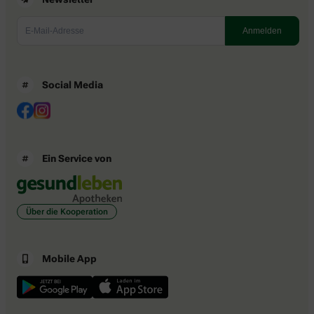
Social Media
Ein Service von
Über die Kooperation
Mobile App