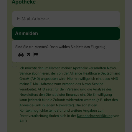
Apotheke
Sind Sie ein Mensch? Dann wählen Sie bitte
das Flugzeug
.
1
2
3
Sind
Sie
ein
Mensch?
Ich möchte den im Namen meiner Apotheke versandten News-
Dann
Service abonnieren, der von der Alliance Healthcare Deutschland
wählen
GmbH (AHD) angeboten wird. Hiermit willige ich ein, dass AHD
Sie
meine E-Mail-Adresse zum Versand des News-Service
bitte
verarbeitet. AHD setzt für den Versand und die Analyse des
das
Newsletters den Dienstleister Emarsys ein. Die Einwilligung
Flugzeug.
kann jederzeit für die Zukunft widerrufen werden (z.B. über den
Abmelde-Link in jedem Newsletter). Die sonstigen
Kontaktmöglichkeiten dafür und weitere Angaben zur
Datenverarbeitung finden sich in der
Datenschutzerklärung
von
AHD.