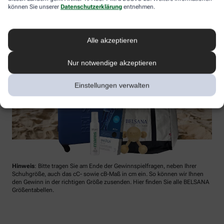
können Sie unserer
Datenschutzerklärung
entnehmen.
Alle akzeptieren
Nur notwendige akzeptieren
Einstellungen verwalten
Hinweis
: Bitte tragen Sie am Ende der Gewinnspielfragen, neben Ihrer
Schuhgröße, auch das cC- sowie cB-Maß in cm ein. So können wir Ihnen
den Gewinn in der richtigen Größe zusenden. Hier finden Sie alle BELSANA
Größentabellen.