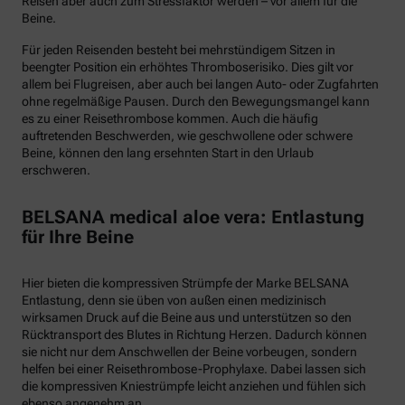
Reisen aber auch zum Stressfaktor werden – vor allem für die
Beine.
Für jeden Reisenden besteht bei mehrstündigem Sitzen in
beengter Position ein erhöhtes Thromboserisiko. Dies gilt vor
allem bei Flugreisen, aber auch bei langen Auto- oder Zugfahrten
ohne regelmäßige Pausen. Durch den Bewegungsmangel kann
es zu einer Reisethrombose kommen. Auch die häufig
auftretenden Beschwerden, wie geschwollene oder schwere
Beine, können den lang ersehnten Start in den Urlaub
erschweren.
BELSANA medical aloe vera: Entlastung
für Ihre Beine
Hier bieten die kompressiven Strümpfe der Marke BELSANA
Entlastung, denn sie üben von außen einen medizinisch
wirksamen Druck auf die Beine aus und unterstützen so den
Rücktransport des Blutes in Richtung Herzen. Dadurch können
sie nicht nur dem Anschwellen der Beine vorbeugen, sondern
helfen bei einer Reisethrombose-Prophylaxe. Dabei lassen sich
die kompressiven Kniestrümpfe leicht anziehen und fühlen sich
ebenso angenehm an.