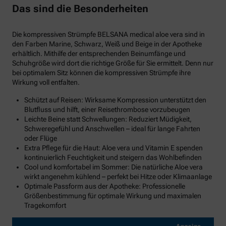
Das sind die Besonderheiten
Die kompressiven Strümpfe BELSANA medical aloe vera sind in
den Farben Marine, Schwarz, Weiß und Beige in der Apotheke
erhältlich. Mithilfe der entsprechenden Beinumfänge und
Schuhgröße wird dort die richtige Größe für Sie ermittelt. Denn nur
bei optimalem Sitz können die kompressiven Strümpfe ihre
Wirkung voll entfalten.
Schützt auf Reisen: Wirksame Kompression unterstützt den
Blutfluss und hilft, einer Reisethrombose vorzubeugen
Leichte Beine statt Schwellungen: Reduziert Müdigkeit,
Schweregefühl und Anschwellen – ideal für lange Fahrten
oder Flüge
Extra Pflege für die Haut: Aloe vera und Vitamin E spenden
kontinuierlich Feuchtigkeit und steigern das Wohlbefinden
Cool und komfortabel im Sommer: Die natürliche Aloe vera
wirkt angenehm kühlend – perfekt bei Hitze oder Klimaanlage
Optimale Passform aus der Apotheke: Professionelle
Größenbestimmung für optimale Wirkung und maximalen
Tragekomfort