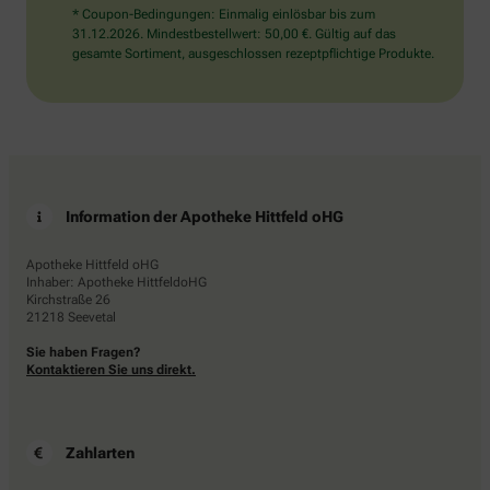
* Coupon-Bedingungen: Einmalig einlösbar bis zum
31.12.2026. Mindestbestellwert: 50,00 €. Gültig auf das
gesamte Sortiment, ausgeschlossen rezeptpflichtige Produkte.
Information der Apotheke Hittfeld oHG
Apotheke Hittfeld oHG
Inhaber: Apotheke HittfeldoHG
Kirchstraße 26
21218 Seevetal
Sie haben Fragen?
Kontaktieren Sie uns direkt.
Zahlarten