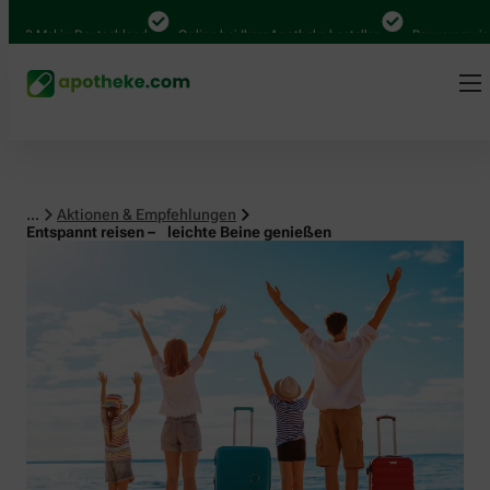
al in Deutschland
Online bei Ihrer Apotheke bestellen
Bequem zwischen Ab
...
Aktionen & Empfehlungen
Entspannt reisen – leichte Beine genießen