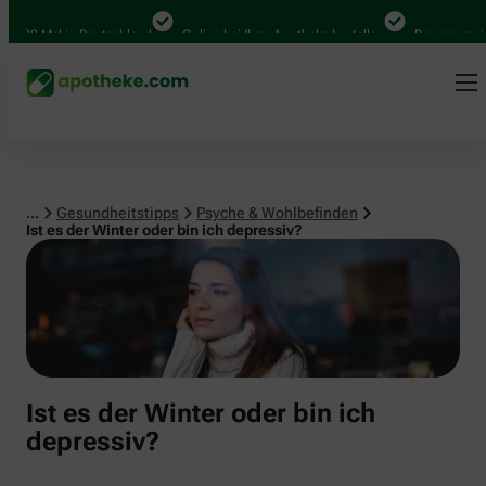
Psyche & Wohlbefinden
00 Mal in Deutschland
Online bei Ihrer Apotheke bestellen
Bequem zwische
...
Gesundheitstipps
Psyche & Wohlbefinden
Ist es der Winter oder bin ich depressiv?
Ist es der Winter oder bin ich
depressiv?