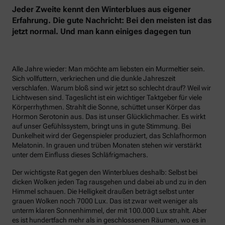
Jeder Zweite kennt den Winterblues aus eigener
Erfahrung. Die gute Nachricht: Bei den meisten ist das
jetzt normal. Und man kann einiges dagegen tun
Alle Jahre wieder: Man möchte am liebsten ein Murmeltier sein.
Sich vollfuttern, verkriechen und die dunkle Jahreszeit
verschlafen. Warum bloß sind wir jetzt so schlecht drauf? Weil wir
Lichtwesen sind. Tageslicht ist ein wichtiger Taktgeber für viele
Körperrhythmen. Strahlt die Sonne, schüttet unser Körper das
Hormon Serotonin aus. Das ist unser Glücklichmacher. Es wirkt
auf unser Gefühlssystem, bringt uns in gute Stimmung. Bei
Dunkelheit wird der Gegenspieler produziert, das Schlafhormon
Melatonin. In grauen und trüben Monaten stehen wir verstärkt
unter dem Einfluss dieses Schläfrigmachers.
Der wichtigste Rat gegen den Winterblues deshalb: Selbst bei
dicken Wolken jeden Tag rausgehen und dabei ab und zu in den
Himmel schauen. Die Helligkeit draußen beträgt selbst unter
grauen Wolken noch 7000 Lux. Das ist zwar weit weniger als
unterm klaren Sonnenhimmel, der mit 100.000 Lux strahlt. Aber
es ist hundertfach mehr als in geschlossenen Räumen, wo es in