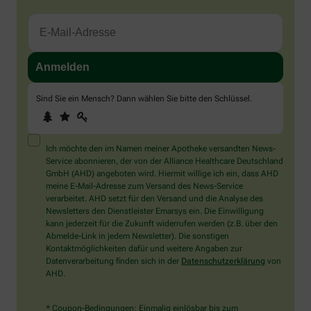
Sind Sie ein Mensch? Dann wählen Sie bitte
den Schlüssel
.
1
2
3
Sind
Sie
ein
Mensch?
Ich möchte den im Namen meiner Apotheke versandten News-
Dann
Service abonnieren, der von der Alliance Healthcare Deutschland
wählen
GmbH (AHD) angeboten wird. Hiermit willige ich ein, dass AHD
Sie
meine E-Mail-Adresse zum Versand des News-Service
bitte
verarbeitet. AHD setzt für den Versand und die Analyse des
den
Newsletters den Dienstleister Emarsys ein. Die Einwilligung
Schlüssel.
kann jederzeit für die Zukunft widerrufen werden (z.B. über den
Abmelde-Link in jedem Newsletter). Die sonstigen
Kontaktmöglichkeiten dafür und weitere Angaben zur
Datenverarbeitung finden sich in der
Datenschutzerklärung
von
AHD.
* Coupon-Bedingungen: Einmalig einlösbar bis zum