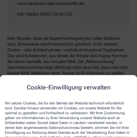
www.deutsche-depressionshilfe.de,
Info-Telefon 0800 / 33 44 533.
Kein Wunder, dass die Supermarktregale jetzt voller Süßkram
sind. Schokolade macht tatsächlich glücklich. In ihr stecken
Zucker – also Kohlenhydrate – und die Aminosäure Tryptophan.
Das sind Substanzen, aus denen der Körper das Happy-Hormon
Serotonin herstellt, das ihm jetzt fehlt. Die „Nebenwirkung“
Gewichtszunahme trägt allerdings nicht dazu bei, dass man sich
besser fühlt. Mediziner raten, besser zu B-Vitaminen zu greifen.
Die liefern unter anderem Baustoffe für Serotonin, fördern den
Energiestoffwechsel und unterstützen die Stressverarbeitung.
Cookie-Einwilligung verwalten
Kontraproduktiv beim Wintertief: sich einzuigeln und
zurückzuziehen. Im Gegenteil: Aktiv zu bleiben, mit Familie und
Wir setzen Cookies, die für den Betrieb der Website technisch erforderlich
Freunden etwas zu unternehmen, viel frische Luft zu tanken und
sind. Darüber hinaus verwenden wir Cookies, um unsere Website für Sie
sich zum Beispiel mit seinem Hobby intensiv zu beschäftigen, hebt
optimal zu gestalten und fortlaufend zu verbessern. Mit Ihrer Zustimmung
geben wir Informationen zu Ihrer Verwendung unserer Website auch an
die Laune. Dabei hilft, sich jeden Sonntag zu notieren, was man in
Drittanbieter weiter. Soweit dabei Daten in Ländern verarbeitet werden, in
der kommenden Woche Schönes machen will.
denen kein angemessenes Datenschutzniveau besteht, stimmen Sie mit Ihrer
Einwilligung zur Nutzung dieser Dienste auch der Verarbeitung Ihrer Daten in
Sommer-Feeling lässt sich auch zurückholen: mit anderen in