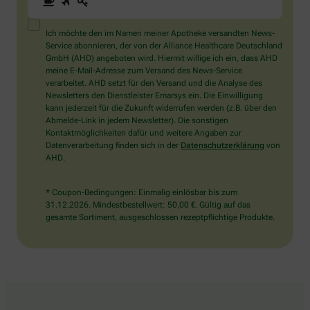
Sie
ein
Mensch?
Ich möchte den im Namen meiner Apotheke versandten News-
Dann
Service abonnieren, der von der Alliance Healthcare Deutschland
wählen
GmbH (AHD) angeboten wird. Hiermit willige ich ein, dass AHD
Sie
meine E-Mail-Adresse zum Versand des News-Service
bitte
verarbeitet. AHD setzt für den Versand und die Analyse des
die
Newsletters den Dienstleister Emarsys ein. Die Einwilligung
Tasse.
kann jederzeit für die Zukunft widerrufen werden (z.B. über den
Abmelde-Link in jedem Newsletter). Die sonstigen
Kontaktmöglichkeiten dafür und weitere Angaben zur
Datenverarbeitung finden sich in der
Datenschutzerklärung
von
AHD.
* Coupon-Bedingungen: Einmalig einlösbar bis zum
31.12.2026. Mindestbestellwert: 50,00 €. Gültig auf das
gesamte Sortiment, ausgeschlossen rezeptpflichtige Produkte.