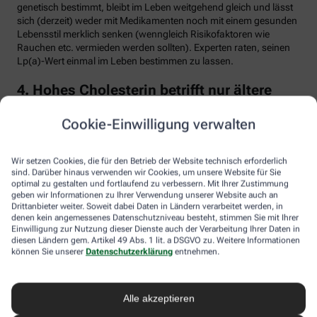
genetisch bestimmt, bleibt im Leben weitgehend gleich und lässt
sich (derzeit) weder mit Medikamenten noch mit einem gesunden
Lebensstil merklich senken (wenngleich Risikofaktoren wie
Rauchen etc. vermieden werden sollten). Experten raten, seinen
Lp(a)-Wert einmal im Leben bestimmen zu lassen.
4. Hohes Cholesterin betrifft nur ältere
Menschen
Cookie-Einwilligung verwalten
Falsch. Zwar steigt das Risiko für erhöhte Cholesterinwerte mit
zunehmendem Alter. Menschen mit sogenannter familiärer
Hypercholesterinämie (FH) haben jedoch schon von Geburt an
Wir setzen Cookies, die für den Betrieb der Website technisch erforderlich
erhöhte Blutfettwerte. Bei der erblich bedingten
sind. Darüber hinaus verwenden wir Cookies, um unsere Website für Sie
optimal zu gestalten und fortlaufend zu verbessern. Mit Ihrer Zustimmung
Stoffwechselerkrankung sammelt sich durch einen Gendefekt
geben wir Informationen zu Ihrer Verwendung unserer Website auch an
sehr viel LDL-Cholesterin im Blut an (über 190 bis 500 mg/dl) und
Drittanbieter weiter. Soweit dabei Daten in Ländern verarbeitet werden, in
lagert sich an den Wänden der Arterien und Venen ab. Betroffene
denen kein angemessenes Datenschutzniveau besteht, stimmen Sie mit Ihrer
entwickeln oft schon im jungen Erwachsenenalter eine
Einwilligung zur Nutzung dieser Dienste auch der Verarbeitung Ihrer Daten in
Arteriosklerose.
diesen Ländern gem. Artikel 49 Abs. 1 lit. a DSGVO zu. Weitere Informationen
können Sie unserer
Datenschutzerklärung
entnehmen.
Unbehandelt erkrankt etwa die Hälfte der Männer schon vor dem
50. Lebensjahr an einer koronaren Herzkrankheit (KHK), die zum
Herzinfarkt oder plötzlichem Herztod führen kann. Frauen sind
Alle akzeptieren
bis zur Menopause durch Hormone besser geschützt, bei ihnen
sind es rund 30 Prozent bis zum Alter von 60 Jahren. Die familiäre