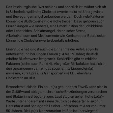
Das ist ein Irrglaube. Wer schlank und sportlich ist, wähnt sich oft
in Sicherheit, weil hohe Cholesterinwerte meist mit Übergewicht
und Bewegungsmangel verbunden werden. Doch viele Faktoren
können die Blutfettwerte in die Höhe treiben. Dazu gehören auch
Erkrankungen wie Diabetes, eine Unterfunktion der Schilddrüse
oder Leberleiden. Schlafmangel, chronischer Stress,
Alkoholkonsum und Medikamente wie Kortison oder Betablocker
können die Cholesterinwerte ebenfalls erhöhen.
Eine Studie hat jüngst auch die Einnahme der Anti-Baby-Pille
untersucht und bei jungen Frauen (14 bis 19 Jahre) deutlich
erhöhte Blutfettwerte festgestellt. Schließlich gibt es erbliche
Faktoren (siehe auch Punkt 4). Als großer Risikofaktor hat sich in
den vergangenen Jahren das sogenannte Lipoprotein(a)
erwiesen, kurz Lp(a). Es transportiert wie LDL ebenfalls
Cholesterin im Blut.
Besonders tückisch: Ein an Lp(a) gebundenes Eiweiß kann sich in
der Gefäßwand ablagern, chronische Entzündungen verursachen
und Blutgerinnsel begünstigen. Laut Studien gehen hohe Lp(a)-
Werte unter anderem mit einem deutlich gesteigerten Risiko für
Herzinfarkt und Schlaganfall einher – oft schon im Alter von unter
50 Jahren. Die Lp(a)-Konzentration im Blut ist überwiegend