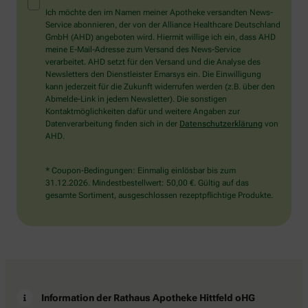
Mensch?
Ich möchte den im Namen meiner Apotheke versandten News-
Dann
Service abonnieren, der von der Alliance Healthcare Deutschland
wählen
GmbH (AHD) angeboten wird. Hiermit willige ich ein, dass AHD
Sie
meine E-Mail-Adresse zum Versand des News-Service
bitte
verarbeitet. AHD setzt für den Versand und die Analyse des
den
Newsletters den Dienstleister Emarsys ein. Die Einwilligung
Baum.
kann jederzeit für die Zukunft widerrufen werden (z.B. über den
Abmelde-Link in jedem Newsletter). Die sonstigen
Kontaktmöglichkeiten dafür und weitere Angaben zur
Datenverarbeitung finden sich in der
Datenschutzerklärung
von
AHD.
* Coupon-Bedingungen: Einmalig einlösbar bis zum
31.12.2026. Mindestbestellwert: 50,00 €. Gültig auf das
gesamte Sortiment, ausgeschlossen rezeptpflichtige Produkte.
Information der Rathaus Apotheke Hittfeld oHG