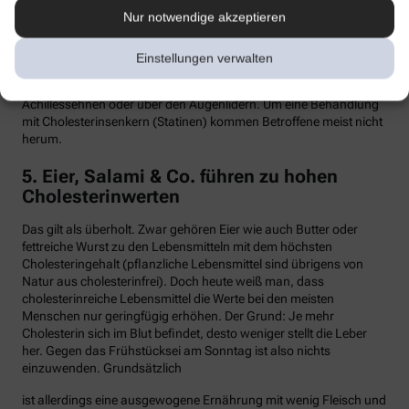
Nur notwendige akzeptieren
Hypercholesterinämie kommt bei etwa einer von 300 Personen
vor. Sind in der Familie Fälle von frühen Herzinfarkten, Stents oder
Bypass-Operationen bekannt, sollte man sein Cholesterin
Einstellungen verwalten
dringend überprüfen lassen. Anzeichen können auch gelbliche
Knötchen (Xanthome) unter der Haut sein, etwa an den
Achillessehnen oder über den Augenlidern. Um eine Behandlung
mit Cholesterinsenkern (Statinen) kommen Betroffene meist nicht
herum.
5. Eier, Salami & Co. führen zu hohen
Cholesterinwerten
Das gilt als überholt. Zwar gehören Eier wie auch Butter oder
fettreiche Wurst zu den Lebensmitteln mit dem höchsten
Cholesteringehalt (pflanzliche Lebensmittel sind übrigens von
Natur aus cholesterinfrei). Doch heute weiß man, dass
cholesterinreiche Lebensmittel die Werte bei den meisten
Menschen nur geringfügig erhöhen. Der Grund: Je mehr
Cholesterin sich im Blut befindet, desto weniger stellt die Leber
her. Gegen das Frühstücksei am Sonntag ist also nichts
einzuwenden. Grundsätzlich
ist allerdings eine ausgewogene Ernährung mit wenig Fleisch und