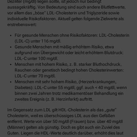
Deziliter (mg/dl) liegen sollte, ist jedoch nur bedingt
aussagekräftig. Von Bedeutung sind auch andere Blutfettwerte,
vor allem das „böse“ LDL-Cholesterin und Triglyzeride sowie
individuelle Risikofaktoren. Aktuell gelten folgende Zielwerte als
erstrebenswert:
Für gesunde Menschen ohne Risikofaktoren: LDL-Cholesterin
(LDL-C) unter 116 mg/dl.
Gesunde Menschen mit mäßig erhöhtem Risiko, etwa
aufgrund von Übergewicht oder leicht erhöhtem Blutdruck:
LDL-C unter 100 mg/dl.
Menschen mit hohem Risiko, z. B. starker Bluthochdruck,
Rauchen oder genetisch bedingt hohen Cholesterinwerten:
LDL-C unter 70 mg/dl.
Menschen mit sehr hohem Risiko, (Herzerkrankungen,
Diabetes): LDL-C unter 55 mg/dl, ggf. auch < 40 mg/dl, wenn
binnen zwei Jahren trotz medikamentöser Behandlung ein
zweites Ereignis (z. B. Herzinfarkt) auftritt.
Im Gegensatz zum LDL gilt HDL-Cholesterin als das „gute“
Cholesterin, weil es überschüssiges LDL aus den Gefäßen
entfernt. Werte von über 50 mg/dl (Frauen) bzw. über 40 mg/dl
(Männer) gelten als günstig. Doch es gibt auch ein Zuviel des
Guten. Liegen die HDL-Werte deutlich darüber, erhöht dies laut