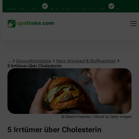
Herz, Kreislauf & Stoffwechsel
 Mal in Deutschland
Online bei Ihrer Apotheke bestellen
Bequem zwischen 
...
Gesundheitstipps
Herz, Kreislauf & Stoffwechsel
5 Irrtümer über Cholesterin
© Maxim Fesenko / iStock by Getty Images
5 Irrtümer über Cholesterin