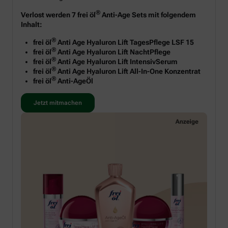
®
Verlost werden 7 frei öl
Anti-Age Sets mit folgendem
Inhalt:
®
frei öl
Anti Age Hyaluron Lift TagesPflege LSF 15
®
frei öl
Anti Age Hyaluron Lift NachtPflege
®
frei öl
Anti Age Hyaluron Lift IntensivSerum
®
frei öl
Anti Age Hyaluron Lift All-In-One Konzentrat
®
frei öl
Anti-AgeÖl
Jetzt mitmachen