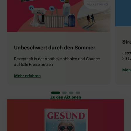
Str
Unbeschwert durch den Sommer
Jetz
20 L
Rezeptheft in der Apotheke abholen und Chance
auf tolle Preise nutzen
Mehr
Mehr erfahren
Zu den Aktionen