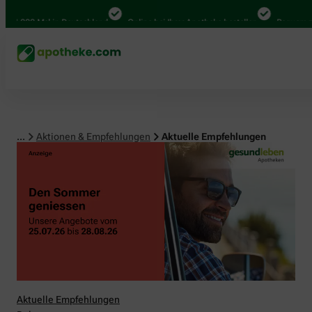
00 Mal in Deutschland
Online bei Ihrer Apotheke bestellen
Bequem zwischen
...
Aktionen & Empfehlungen
Aktuelle Empfehlungen
Aktuelle Empfehlungen