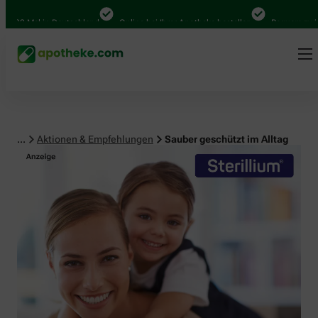
0 Mal in Deutschland
Online bei Ihrer Apotheke bestellen
Bequem zwischen 
...
Aktionen & Empfehlungen
Sauber geschützt im Alltag