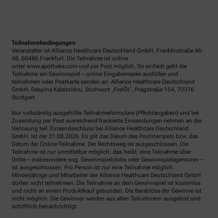
Teilnahmebedingungen
Veranstalter ist Alliance Healthcare Deutschland GmbH, Franklinstraße 46-
48, 60486 Frankfurt. Die Teilnahme ist online
unter www.apotheke.com und per Post möglich. So einfach geht die
Teilnahme am Gewinnspiel – online Eingabemaske ausfüllen und
teilnehmen oder Postkarte senden an: Alliance Healthcare Deutschland
GmbH, Despina Kalaitzidou, Stichwort „FreiÖl“, Pragstraße 154, 70376
Stuttgart.
Nur vollständig ausgefüllte Teilnahmeformulare (Pflichtangaben) und bei
Zusendung per Post ausreichend frankierte Einsendungen nehmen an der
Verlosung teil. Einsendeschluss bei Alliance Healthcare Deutschland
GmbH, ist der 31.08.2026. Es gilt das Datum des Poststempels bzw. das
Datum der Online-Teilnahme. Der Rechtsweg ist ausgeschlossen. Die
Teilnahme ist nur unmittelbar möglich; das heißt, eine Teilnahme über
Dritte – insbesondere sog. Gewinnspielclubs oder Gewinnspielagenturen –
ist ausgeschlossen. Pro Person ist nur eine Teilnahme möglich.
Minderjährige und Mitarbeiter der Alliance Healthcare Deutschland GmbH
dürfen nicht teilnehmen. Die Teilnahme an dem Gewinnspiel ist kostenlos
und nicht an einem Produktkauf gebunden. Die Barablöse der Gewinne ist
nicht möglich. Die Gewinner werden aus allen Teilnehmern ausgelost und
schriftlich benachrichtigt.