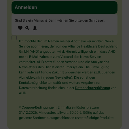
Sind Sie ein Mensch? Dann wählen Sie bitte
den Schlüssel
.
1
2
3
Sind
Sie
ein
Mensch?
Ich möchte den im Namen meiner Apotheke versandten News-
Dann
Service abonnieren, der von der Alliance Healthcare Deutschland
wählen
GmbH (AHD) angeboten wird. Hiermit willige ich ein, dass AHD
Sie
meine E-Mail-Adresse zum Versand des News-Service
bitte
verarbeitet. AHD setzt für den Versand und die Analyse des
den
Newsletters den Dienstleister Emarsys ein. Die Einwilligung
Schlüssel.
kann jederzeit für die Zukunft widerrufen werden (z.B. über den
Abmelde-Link in jedem Newsletter). Die sonstigen
Kontaktmöglichkeiten dafür und weitere Angaben zur
Datenverarbeitung finden sich in der
Datenschutzerklärung
von
AHD.
* Coupon-Bedingungen: Einmalig einlösbar bis zum
31.12.2026. Mindestbestellwert: 50,00 €. Gültig auf das
gesamte Sortiment, ausgeschlossen rezeptpflichtige Produkte.