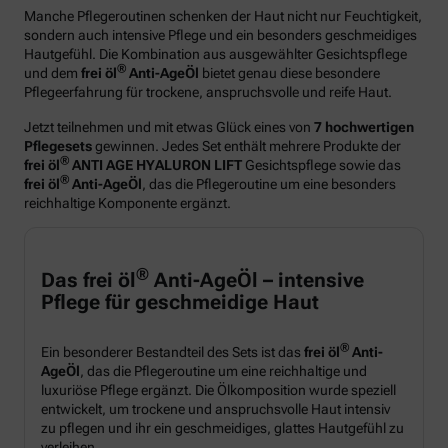
Manche Pflegeroutinen schenken der Haut nicht nur Feuchtigkeit,
sondern auch intensive Pflege und ein besonders geschmeidiges
Hautgefühl. Die Kombination aus ausgewählter Gesichtspflege
®
und dem
frei öl
Anti-AgeÖl
bietet genau diese besondere
Pflegeerfahrung für trockene, anspruchsvolle und reife Haut.
Jetzt teilnehmen und mit etwas Glück eines von
7 hochwertigen
Pflegesets
gewinnen. Jedes Set enthält mehrere Produkte der
®
frei öl
ANTI AGE HYALURON LIFT
Gesichtspflege sowie das
®
frei öl
Anti-AgeÖl
, das die Pflegeroutine um eine besonders
reichhaltige Komponente ergänzt.
®
Das frei öl
Anti-AgeÖl – intensive
Pflege für geschmeidige Haut
®
Ein besonderer Bestandteil des Sets ist das
frei öl
Anti-
AgeÖl
, das die Pflegeroutine um eine reichhaltige und
luxuriöse Pflege ergänzt. Die Ölkomposition wurde speziell
entwickelt, um trockene und anspruchsvolle Haut intensiv
zu pflegen und ihr ein geschmeidiges, glattes Hautgefühl zu
verleihen.