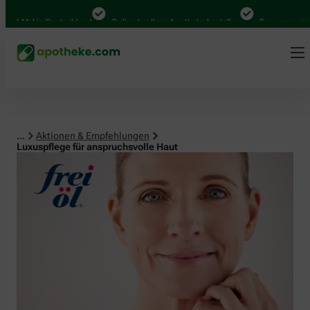
Mal in Deutschland
Online bei Ihrer Apotheke bestellen
Bequem zwischen A
...
Aktionen & Empfehlungen
Luxuspflege für anspruchsvolle Haut