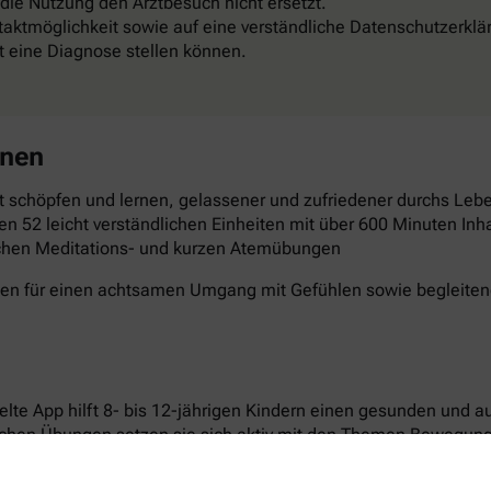
 die Nutzung den Arztbesuch nicht ersetzt.
aktmöglichkeit sowie auf eine verständliche Datenschutzerklä
st eine Diagnose stellen können.
rnen
 schöpfen und lernen, gelassener und zufriedener durchs Leben
en 52 leicht verständlichen Einheiten mit über 600 Minuten Inha
schen Meditations- und kurzen Atemübungen
gen für einen achtsamen Umgang mit Gefühlen sowie begleitende
elte App hilft 8- bis 12-jährigen Kindern einen gesunden und 
ichen Übungen setzen sie sich aktiv mit den Themen Bewegun
n laden dazu ein, Neues auszuprobieren und