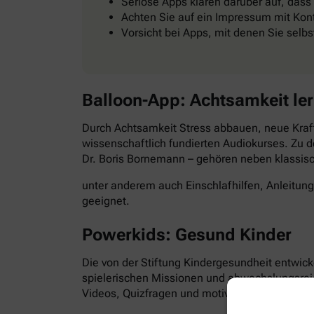
Seriöse Apps klären darüber auf, dass
Achten Sie auf ein Impressum mit Kont
Vorsicht bei Apps, mit denen Sie selb
Balloon-App: Achtsamkeit le
Durch Achtsamkeit Stress abbauen, neue Kraft
wissenschaftlich fundierten Audiokurses. Zu d
Dr. Boris Bornemann – gehören neben klassi
unter anderem auch Einschlafhilfen, Anleitun
geeignet.
Powerkids: Gesund Kinder
Die von der Stiftung Kindergesundheit entwick
spielerischen Missionen und abwechslungsre
Videos, Quizfragen und motivierende Aufgabe