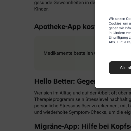
gesunde Gewohnheiten in den Alltag zu integr
Kinder.
Wir setzen Coo
Cookies, um u
Apotheke-App kostenlos
geben wir Inf
in Ländern ve
Einwilligung z
Abs. 1 lit. a
Medikamente bestellen und Rezepte ganz e
Alle a
Hello Better: Gegen Stress &
Wer sich im Alltag und auf der Arbeit oft überl
Therapieprogramm sein Stresslevel nachhaltig
persönliche Stressauslöser zu erkennen, mit
und wiederholte Symptom-Checks, um die eig
Migräne-App: Hilfe bei Kopf