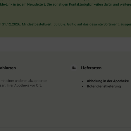
wählen
de-Link in jedem Newsletter). Die sonstigen Kontaktmöglichkeiten dafür und weitere
Sie
bitte
das
31.12.2026. Mindestbestellwert: 50,00 €. Gültig auf das gesamte Sortiment, ausges
Auto.
ahlarten
Lieferarten
 mit einer anderen akzeptierten
Abholung in der Apotheke
art Ihrer Apotheke vor Ort.
Botendienstlieferung