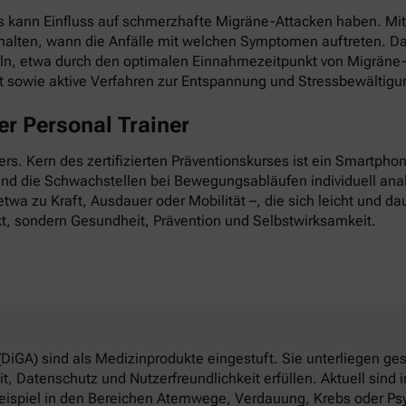
as kann Einfluss auf schmerzhafte Migräne-Attacken haben. Mi
esthalten, wann die Anfälle mit welchen Symptomen auftreten. D
ln, etwa durch den optimalen Einnahmezeitpunkt von Migräne-
it sowie aktive Verfahren zur Entspannung und Stressbewältigu
r Personal Trainer
nders. Kern des zertifizierten Präventionskurses ist ein Smartp
 und die Schwachstellen bei Bewegungsabläufen individuell anal
twa zu Kraft, Ausdauer oder Mobilität –, die sich leicht und dau
t, sondern Gesundheit, Prävention und Selbstwirksamkeit.
DiGA) sind als Medizinprodukte eingestuft. Sie unterliegen g
, Datenschutz und Nutzerfreundlichkeit erfüllen. Aktuell sin
eispiel in den Bereichen Atemwege, Verdauung, Krebs oder Psy