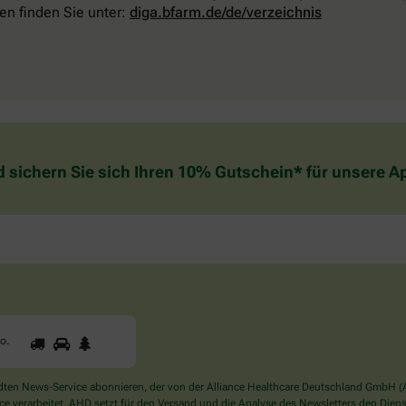
en finden Sie unter:
diga.bfarm.de/de/verzeichnis
d sichern Sie sich Ihren 10% Gutschein* für unsere 
1
2
3
Sind
to
.
Sie
ein
Mensch?
en News-Service abonnieren, der von der Alliance Healthcare Deutschland GmbH (AH
Dann
verarbeitet. AHD setzt für den Versand und die Analyse des Newsletters den Dienstle