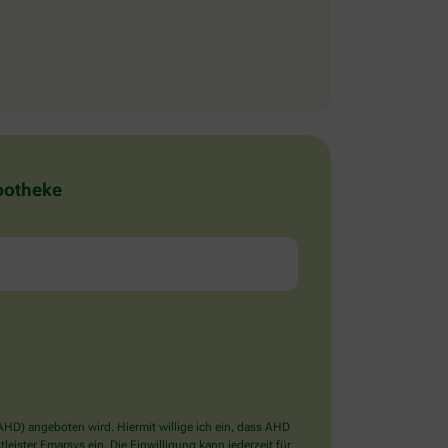
Apotheke
D) angeboten wird. Hiermit willige ich ein, dass AHD
ister Emarsys ein. Die Einwilligung kann jederzeit für