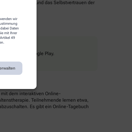
genverantwortung und das Selbstvertrauen der
erwenden wir
 Zustimmung
 dabei Daten
e mit Ihrer
Artikel 49
en.
Store und bei Google Play.
erwalten
n mit dem interaktiven Online-
altenstherapie. Teilnehmende lernen etwa,
bzuschalten. Es gibt ein Online-Tagebuch