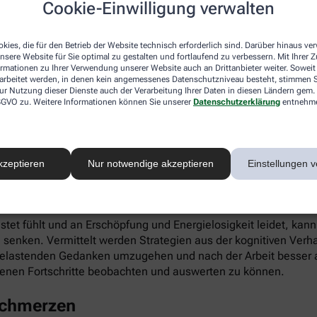
Cookie-Einwilligung verwalten
ieren. Gleichzeitig fördert die App die Selbstwahrnehmung, Ei
kies, die für den Betrieb der Website technisch erforderlich sind. Darüber hinaus v
nsere Website für Sie optimal zu gestalten und fortlaufend zu verbessern. Mit Ihrer
ormationen zu Ihrer Verwendung unserer Website auch an Drittanbieter weiter. Soweit
rarbeitet werden, in denen kein angemessenes Datenschutzniveau besteht, stimmen Si
ur Nutzung dieser Dienste auch der Verarbeitung Ihrer Daten in diesen Ländern gem. 
 DSGVO zu. Weitere Informationen können Sie unserer
Datenschutzerklärung
entnehm
infach digital einlösen: Die apotheke.com-App gibt’s im App 
kzeptieren
Nur notwendige akzeptieren
Einstellungen v
 Burnout
astet fühlt und an Erschöpfung und Energielosigkeit leidet, kan
 senken. Vermittelt werden Strategien aus der kognitiven Verh
 belastenden Gedanken umzugehen und nach der Arbeit besser a
enen Fortschritte beobachten und auswerten zu können.
schmerzen