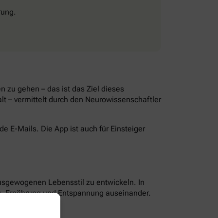
rung.
 zu gehen – das ist das Ziel dieses
lt – vermittelt durch den Neurowissenschaftler
 E-Mails. Die App ist auch für Einsteiger
ausgewogenen Lebensstil zu entwickeln. In
g, Ernährung und Entspannung auseinander.