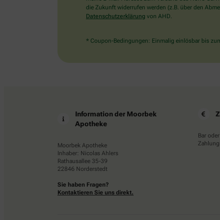
die Zukunft widerrufen werden (z.B. über den Abmel
Datenschutzerklärung
von AHD.
* Coupon-Bedingungen: Einmalig einlösbar bis zum 
Information der Moorbek
Z
Apotheke
Bar oder
Zahlungs
Moorbek Apotheke
Inhaber: Nicolas Ahlers
Rathausallee 35-39
22846 Norderstedt
Sie haben Fragen?
Kontaktieren Sie uns direkt.