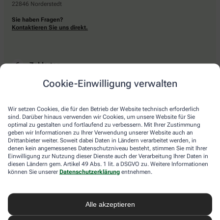
22846 Norderstedt
Sie haben Fragen?
Kontaktieren Sie uns direkt.
Zahlarten
Cookie-Einwilligung verwalten
Bar oder mit einer anderen akzeptierten Zahlungsart Ihrer Apotheke vor Ort.
Wir setzen Cookies, die für den Betrieb der Website technisch erforderlich
sind. Darüber hinaus verwenden wir Cookies, um unsere Website für Sie
Lieferarten
optimal zu gestalten und fortlaufend zu verbessern. Mit Ihrer Zustimmung
geben wir Informationen zu Ihrer Verwendung unserer Website auch an
Drittanbieter weiter. Soweit dabei Daten in Ländern verarbeitet werden, in
Abholung in der Apotheke
denen kein angemessenes Datenschutzniveau besteht, stimmen Sie mit Ihrer
Botendienstlieferung
Einwilligung zur Nutzung dieser Dienste auch der Verarbeitung Ihrer Daten in
diesen Ländern gem. Artikel 49 Abs. 1 lit. a DSGVO zu. Weitere Informationen
können Sie unserer
Datenschutzerklärung
entnehmen.
apotheke.com Informationen
Alle akzeptieren
Newsletter