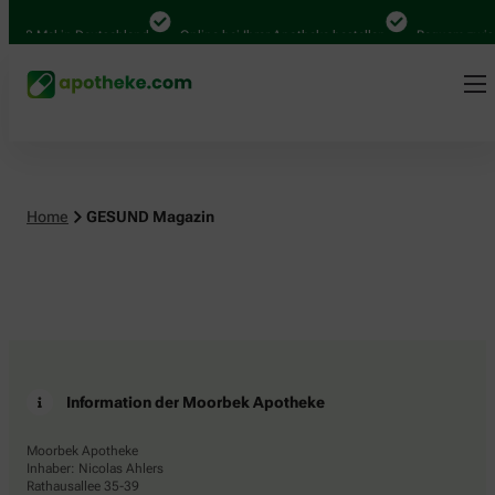
.000 Mal in Deutschland
Online bei Ihrer Apotheke bestellen
Bequem zwisc
Home
GESUND Magazin
Information der Moorbek Apotheke
Moorbek Apotheke
Inhaber: Nicolas Ahlers
Rathausallee 35-39