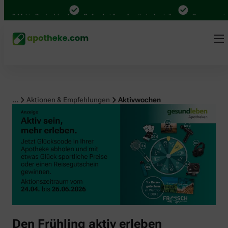
00 Mal in Deutschland
Online bei Ihrer Apotheke bestellen
Bequem zwische
...
Aktionen & Empfehlungen
Aktivwochen
Den Frühling aktiv erleben