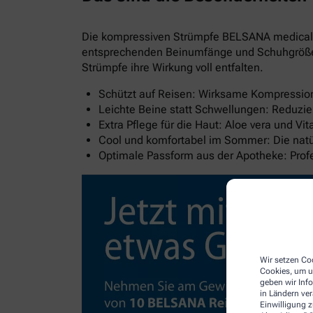
Die kompressiven Strümpfe BELSANA medical al
entsprechenden Beinumfänge und Schuhgröße wi
Strümpfe ihre Wirkung voll entfalten.
Schützt auf Reisen: Wirksame Kompression 
Leichte Beine statt Schwellungen: Reduzie
Extra Pflege für die Haut: Aloe vera und V
Cool und komfortabel im Sommer: Die natür
Optimale Passform aus der Apotheke: Pro
Wir setzen Coo
Cookies, um u
geben wir Inf
in Ländern ve
Einwilligung z