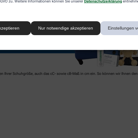
 DSGVO zu. Weitere Informationen können Sie unserer
Datenschutzerklärung
entnehm
kzeptieren
Nur notwendige akzeptieren
Einstellungen v
ben Ihrer Schuhgröße, auch das cC- sowie cB-Maß in cm ein. So können wir Ihnen den 