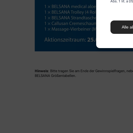
Abs. 1 lit. a
Alle a
Hinweis
: Bitte tragen Sie am Ende der Gewinnspielfragen, ne
BELSANA Größentabellen.