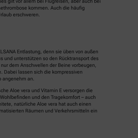
s gilt vor allem bei Flugreisen, aber auch bei
isethrombose kommen. Auch die häufig
Urlaub erschweren.
ELSANA Entlastung, denn sie üben von außen
s und unterstützen so den Rücktransport des
t nur dem Anschwellen der Beine vorbeugen,
. Dabei lassen sich die kompressiven
so angenehm an.
sche Aloe vera und Vitamin E versorgen die
s Wohlbefinden und den Tragekomfort – auch
tete, natürliche Aloe vera hat auch einen
limatisierten Räumen und Verkehrsmitteln ein