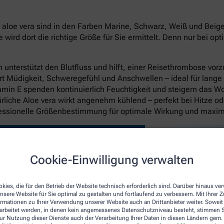
oe vera sind in den Farben Marine, Schwarz, Weiß und Beige in
rd dort die richtige Größe für Sie ermittelt. Denn nur bei op
unterstützt den Blutfluss und hilft, einer Reisethrombose vo
rt Müdigkeit, Schweregefühl und Anschwellen – ideal für lange
itamin E spenden kontinuierlich Feuchtigkeit und steigern das W
liche Aloe vera wirkt angenehm kühlend – perfekt bei Hitze o
fessionelle Größenbestimmung für optimale Wirkung und maxi
Cookie-Einwilligung verwalten
kies, die für den Betrieb der Website technisch erforderlich sind. Darüber hinaus v
nsere Website für Sie optimal zu gestalten und fortlaufend zu verbessern. Mit Ihrer
ormationen zu Ihrer Verwendung unserer Website auch an Drittanbieter weiter. Soweit
rarbeitet werden, in denen kein angemessenes Datenschutzniveau besteht, stimmen Si
ur Nutzung dieser Dienste auch der Verarbeitung Ihrer Daten in diesen Ländern gem. 