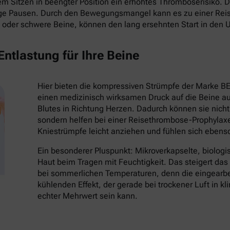
 Sitzen in beengter Position ein erhöhtes Thromboserisiko. Die
ige Pausen. Durch den Bewegungsmangel kann es zu einer Re
oder schwere Beine, können den lang ersehnten Start in den 
ntlastung für Ihre Beine
Hier bieten die kompressiven Strümpfe der Marke B
einen medizinisch wirksamen Druck auf die Beine au
Blutes in Richtung Herzen. Dadurch können sie nich
sondern helfen bei einer Reisethrombose-Prophylaxe
Kniestrümpfe leicht anziehen und fühlen sich eben
Ein besonderer Pluspunkt: Mikroverkapselte, biologi
Haut beim Tragen mit Feuchtigkeit. Das steigert da
bei sommerlichen Temperaturen, denn die eingearbei
kühlenden Effekt, der gerade bei trockener Luft in k
echter Mehrwert sein kann.