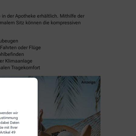
 der Apotheke erhältlich. Mithilfe der
timalem Sitz können die kompressiven
rzubeugen
 Fahrten oder Flüge
ohlbefinden
der Klimaanlage
malen Tragekomfort
erwenden wir
 Zustimmung
 dabei Daten
e mit Ihrer
Artikel 49