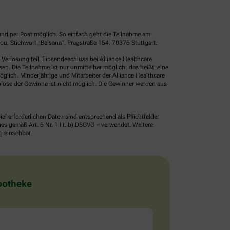
und per Post möglich. So einfach geht die Teilnahme am
u, Stichwort „Belsana“, Pragstraße 154, 70376 Stuttgart.
erlosung teil. Einsendeschluss bei Alliance Healthcare
. Die Teilnahme ist nur unmittelbar möglich; das heißt, eine
glich. Minderjährige und Mitarbeiter der Alliance Healthcare
löse der Gewinne ist nicht möglich. Die Gewinner werden aus
erforderlichen Daten sind entsprechend als Pflichtfelder
 gemäß Art. 6 Nr. 1 lit. b) DSGVO – verwendet. Weitere
g einsehbar.
Apotheke