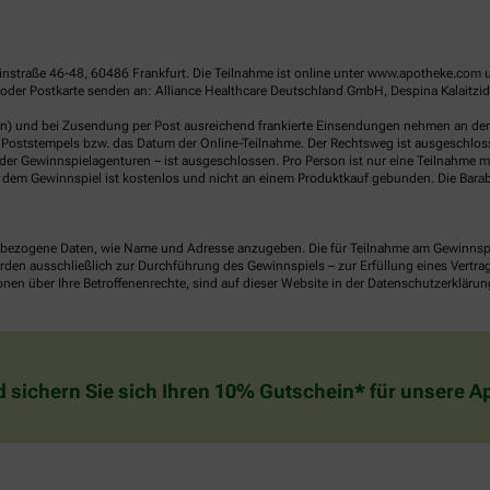
linstraße 46-48, 60486 Frankfurt. Die Teilnahme ist online unter www.apotheke.com 
der Postkarte senden an: Alliance Healthcare Deutschland GmbH, Despina Kalaitzido
en) und bei Zusendung per Post ausreichend frankierte Einsendungen nehmen an der V
Poststempels bzw. das Datum der Online-Teilnahme. Der Rechtsweg ist ausgeschlossen
er Gewinnspielagenturen – ist ausgeschlossen. Pro Person ist nur eine Teilnahme mö
dem Gewinnspiel ist kostenlos und nicht an einem Produktkauf gebunden. Die Barab
ezogene Daten, wie Name und Adresse anzugeben. Die für Teilnahme am Gewinnspiel 
n ausschließlich zur Durchführung des Gewinnspiels – zur Erfüllung eines Vertrages
nen über Ihre Betroffenenrechte, sind auf dieser Website in der Datenschutzerklärun
d sichern Sie sich Ihren 10% Gutschein* für unsere 