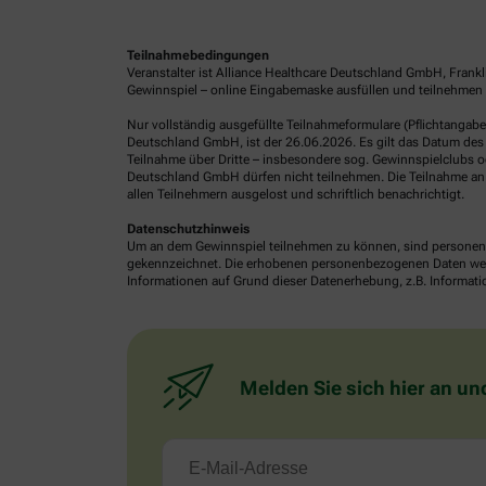
Teilnahmebedingungen
Veranstalter ist Alliance Healthcare Deutschland GmbH, Frank
Gewinnspiel – online Eingabemaske ausfüllen und teilnehmen o
Nur vollständig ausgefüllte Teilnahmeformulare (Pflichtangab
Deutschland GmbH, ist der 26.06.2026. Es gilt das Datum des 
Teilnahme über Dritte – insbesondere sog. Gewinnspielclubs od
Deutschland GmbH dürfen nicht teilnehmen. Die Teilnahme an 
allen Teilnehmern ausgelost und schriftlich benachrichtigt.
Datenschutzhinweis
Um an dem Gewinnspiel teilnehmen zu können, sind personenb
gekennzeichnet. Die erhobenen personenbezogenen Daten werde
Informationen auf Grund dieser Datenerhebung, z.B. Informatio
Melden Sie sich hier an un