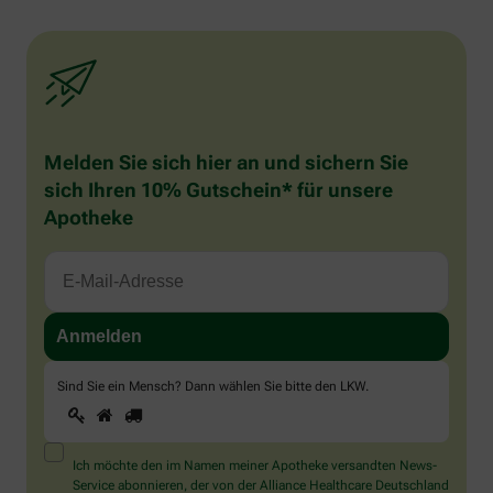
Melden Sie sich hier an und sichern Sie
sich Ihren 10% Gutschein* für unsere
Apotheke
Sind Sie ein Mensch? Dann wählen Sie bitte
den LKW
.
1
2
3
Sind
Sie
ein
Mensch?
Ich möchte den im Namen meiner Apotheke versandten News-
Dann
Service abonnieren, der von der Alliance Healthcare Deutschland