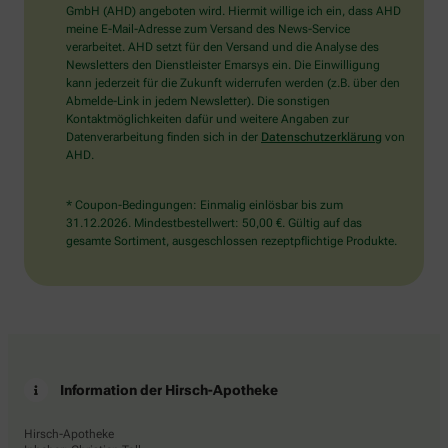
wählen
GmbH (AHD) angeboten wird. Hiermit willige ich ein, dass AHD
Sie
meine E-Mail-Adresse zum Versand des News-Service
bitte
verarbeitet. AHD setzt für den Versand und die Analyse des
den
Newsletters den Dienstleister Emarsys ein. Die Einwilligung
LKW.
kann jederzeit für die Zukunft widerrufen werden (z.B. über den
Abmelde-Link in jedem Newsletter). Die sonstigen
Kontaktmöglichkeiten dafür und weitere Angaben zur
Datenverarbeitung finden sich in der
Datenschutzerklärung
von
AHD.
* Coupon-Bedingungen: Einmalig einlösbar bis zum
31.12.2026. Mindestbestellwert: 50,00 €. Gültig auf das
gesamte Sortiment, ausgeschlossen rezeptpflichtige Produkte.
Information der Hirsch-Apotheke
Hirsch-Apotheke