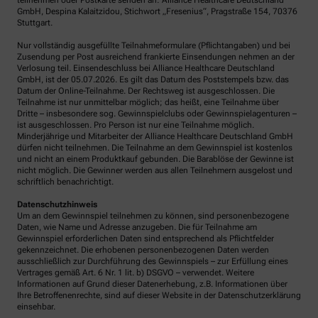
teilnehmen oder Postkarte senden an: Alliance Healthcare Deutschland
GmbH, Despina Kalaitzidou, Stichwort „Fresenius“, Pragstraße 154, 70376
Stuttgart.
Nur vollständig ausgefüllte Teilnahmeformulare (Pflichtangaben) und bei
Zusendung per Post ausreichend frankierte Einsendungen nehmen an der
Verlosung teil. Einsendeschluss bei Alliance Healthcare Deutschland
GmbH, ist der 05.07.2026. Es gilt das Datum des Poststempels bzw. das
Datum der Online-Teilnahme. Der Rechtsweg ist ausgeschlossen. Die
Teilnahme ist nur unmittelbar möglich; das heißt, eine Teilnahme über
Dritte – insbesondere sog. Gewinnspielclubs oder Gewinnspielagenturen –
ist ausgeschlossen. Pro Person ist nur eine Teilnahme möglich.
Minderjährige und Mitarbeiter der Alliance Healthcare Deutschland GmbH
dürfen nicht teilnehmen. Die Teilnahme an dem Gewinnspiel ist kostenlos
und nicht an einem Produktkauf gebunden. Die Barablöse der Gewinne ist
nicht möglich. Die Gewinner werden aus allen Teilnehmern ausgelost und
schriftlich benachrichtigt.
Datenschutzhinweis
Um an dem Gewinnspiel teilnehmen zu können, sind personenbezogene
Daten, wie Name und Adresse anzugeben. Die für Teilnahme am
Gewinnspiel erforderlichen Daten sind entsprechend als Pflichtfelder
gekennzeichnet. Die erhobenen personenbezogenen Daten werden
ausschließlich zur Durchführung des Gewinnspiels – zur Erfüllung eines
Vertrages gemäß Art. 6 Nr. 1 lit. b) DSGVO – verwendet. Weitere
Informationen auf Grund dieser Datenerhebung, z.B. Informationen über
Ihre Betroffenenrechte, sind auf dieser Website in der Datenschutzerklärung
einsehbar.