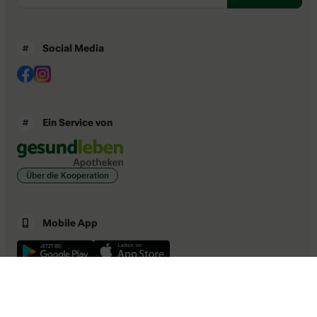
Social Media
Ein Service von
Über die Kooperation
Mobile App