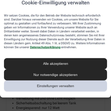
Cookie-Einwilligung verwalten
Diesen Herbst verlosen wir 15 hochwertige Diffusoren für
ätherische Öle, damit Sie sich zuhause Ihre persönliche
Wir setzen Cookies, die für den Betrieb der Website technisch erforderlich
Wohlfühloase erschaffen können. Ein Diffusor verwandelt
sind. Darüber hinaus verwenden wir Cookies, um unsere Website für Sie
ätherische Öle in eine sanfte Duftwolke, die Reizhusten lindert, die
optimal zu gestalten und fortlaufend zu verbessern. Mit Ihrer Zustimmung
Raumluft befeuchtet und so gerade im Winter trockener
geben wir Informationen zu Ihrer Verwendung unserer Website auch an
Heizungsluft entgegenwirkt. Machen Sie mit und holen Sie sich
Drittanbieter weiter. Soweit dabei Daten in Ländern verarbeitet werden, in
denen kein angemessenes Datenschutzniveau besteht, stimmen Sie mit Ihrer
mit etwas Glück die wohltuende Kraft der Aromen und Öle direkt
Einwilligung zur Nutzung dieser Dienste auch der Verarbeitung Ihrer Daten in
ins Wohnzimmer.
diesen Ländern gem. Artikel 49 Abs. 1 lit. a DSGVO zu. Weitere Informationen
können Sie unserer
Datenschutzerklärung
entnehmen.
Aroma Diffuser mit LED-Farblicht &
Alle akzeptieren
²
Timerfunktion bis 20 m
Nur notwendige akzeptieren
Mikrofeine Zerstäubung mit Ultraschall
Wellnesslicht mit Farbwechsel für eine angenehme
Atmosphäre
Einstellungen verwalten
Zur Raumbeduftung mit Aromaölen geeignet
Timerfunktion: 1, 3, 7 Stunden oder Dauerbetrieb
Verneblung mit und ohne Licht möglich
Sicherheitsabschaltung bei leerem Tank
Energiesparend: nur 12 Watt