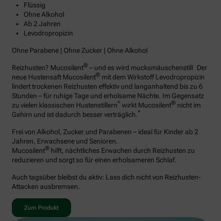
Flüssig
Ohne Alkohol
Ab 2 Jahren
Levodropropizin
Ohne Parabene | Ohne Zucker | Ohne Alkohol
®
Reizhusten? Mucosilent
– und es wird mucksmäuschenstill Der
®
neue Hustensaft Mucosilent
mit dem Wirkstoff Levodropropizin
lindert trockenen Reizhusten effektiv und langanhaltend bis zu 6
Stunden – für ruhige Tage und erholsame Nächte. Im Gegensatz
*
®
zu vielen klassischen Hustenstillern
wirkt Mucosilent
nicht im
*
Gehirn und ist dadurch besser verträglich.
Frei von Alkohol, Zucker und Parabenen – ideal für Kinder ab 2
Jahren, Erwachsene und Senioren.
®
Mucosilent
hilft, nächtliches Erwachen durch Reizhusten zu
reduzieren und sorgt so für einen erholsameren Schlaf.
Auch tagsüber bleibst du aktiv: Lass dich nicht von Reizhusten-
Attacken ausbremsen.
Zum Produkt