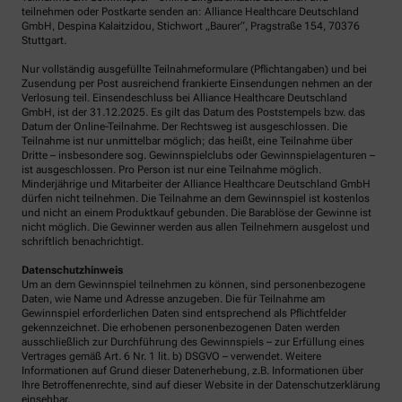
teilnehmen oder Postkarte senden an: Alliance Healthcare Deutschland
GmbH, Despina Kalaitzidou, Stichwort „Baurer“, Pragstraße 154, 70376
Stuttgart.
Nur vollständig ausgefüllte Teilnahmeformulare (Pflichtangaben) und bei
Zusendung per Post ausreichend frankierte Einsendungen nehmen an der
Verlosung teil. Einsendeschluss bei Alliance Healthcare Deutschland
GmbH, ist der 31.12.2025. Es gilt das Datum des Poststempels bzw. das
Datum der Online-Teilnahme. Der Rechtsweg ist ausgeschlossen. Die
Teilnahme ist nur unmittelbar möglich; das heißt, eine Teilnahme über
Dritte – insbesondere sog. Gewinnspielclubs oder Gewinnspielagenturen –
ist ausgeschlossen. Pro Person ist nur eine Teilnahme möglich.
Minderjährige und Mitarbeiter der Alliance Healthcare Deutschland GmbH
dürfen nicht teilnehmen. Die Teilnahme an dem Gewinnspiel ist kostenlos
und nicht an einem Produktkauf gebunden. Die Barablöse der Gewinne ist
nicht möglich. Die Gewinner werden aus allen Teilnehmern ausgelost und
schriftlich benachrichtigt.
Datenschutzhinweis
Um an dem Gewinnspiel teilnehmen zu können, sind personenbezogene
Daten, wie Name und Adresse anzugeben. Die für Teilnahme am
Gewinnspiel erforderlichen Daten sind entsprechend als Pflichtfelder
gekennzeichnet. Die erhobenen personenbezogenen Daten werden
ausschließlich zur Durchführung des Gewinnspiels – zur Erfüllung eines
Vertrages gemäß Art. 6 Nr. 1 lit. b) DSGVO – verwendet. Weitere
Informationen auf Grund dieser Datenerhebung, z.B. Informationen über
Ihre Betroffenenrechte, sind auf dieser Website in der Datenschutzerklärung
einsehbar.