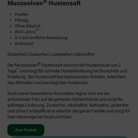
®
Mucosolvan
Hustensaft
Husten
Flüssig
Ohne Alkohol
**
Ab 0 Jahre
0-2 auf ärztliche Anweisung
Ambroxol
Glutenfrei | Zuckerfrei | Laktosefrei | Alkoholfrei
®
Der Mucosolvan
Hustensaft verkürzt die Hustendauer um 2
*
Tage
und sorgt für schnelle Hustenlinderung bei Bronchitis und
Erkältung. Der Hustensaft löst festsitzenden Schleim, erleichtert
das Abhusten und beruhigt den Hustenreiz.
Dank seiner besonderen Konsistenz legt er sich wie ein
schützender Film auf die gereizten Schleimhäute und sorgt für
sofortige Linderung. Zuckerfrei, alkoholfrei, laktosefrei, glutenfrei
und ohne Farbstoffe ist er ideal für die ganze Familie und sorgt für
freie Atemwege bei Groß und Klein.
Zum Produkt