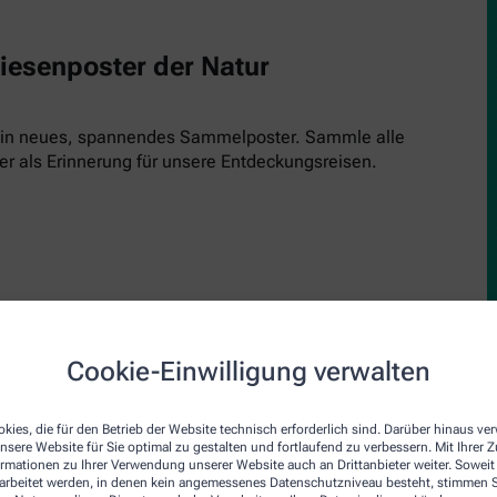
Riesenposter der Natur
 ein neues, spannendes Sammelposter. Sammle alle
er als Erinnerung für unsere Entdeckungsreisen.
Cookie-Einwilligung verwalten
upe
den Inspektor! Einfach kostenlos runterladen, ausdrucken und 
kies, die für den Betrieb der Website technisch erforderlich sind. Darüber hinaus v
nsere Website für Sie optimal zu gestalten und fortlaufend zu verbessern. Mit Ihrer
inde und schau genau hin. Jede Ausgabe bringt einen neuen Insp
ormationen zu Ihrer Verwendung unserer Website auch an Drittanbieter weiter. Soweit
rarbeitet werden, in denen kein angemessenes Datenschutzniveau besteht, stimmen Si