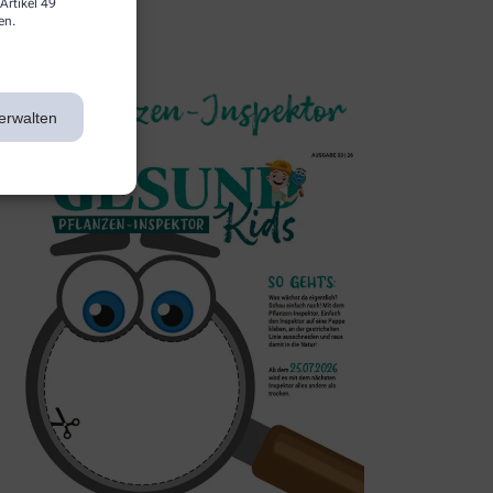
Artikel 49
en.
3. Inspektor
erwalten