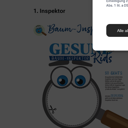
Einwilligung z
Abs. 1 lit. a
1. Inspektor
Alle a