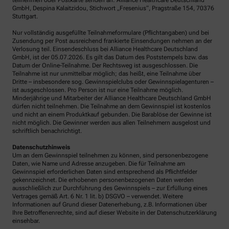
teilnehmen oder Postkarte senden an: Alliance Healthcare Deutschland
GmbH, Despina Kalaitzidou, Stichwort „Fresenius“, Pragstraße 154, 70376
Stuttgart.
Nur vollständig ausgefüllte Teilnahmeformulare (Pflichtangaben) und bei
Zusendung per Post ausreichend frankierte Einsendungen nehmen an der
Verlosung teil. Einsendeschluss bei Alliance Healthcare Deutschland
GmbH, ist der 05.07.2026. Es gilt das Datum des Poststempels bzw. das
Datum der Online-Teilnahme. Der Rechtsweg ist ausgeschlossen. Die
Teilnahme ist nur unmittelbar möglich; das heißt, eine Teilnahme über
Dritte – insbesondere sog. Gewinnspielclubs oder Gewinnspielagenturen –
ist ausgeschlossen. Pro Person ist nur eine Teilnahme möglich.
Minderjährige und Mitarbeiter der Alliance Healthcare Deutschland GmbH
dürfen nicht teilnehmen. Die Teilnahme an dem Gewinnspiel ist kostenlos
und nicht an einem Produktkauf gebunden. Die Barablöse der Gewinne ist
nicht möglich. Die Gewinner werden aus allen Teilnehmern ausgelost und
schriftlich benachrichtigt.
Datenschutzhinweis
Um an dem Gewinnspiel teilnehmen zu können, sind personenbezogene
Daten, wie Name und Adresse anzugeben. Die für Teilnahme am
Gewinnspiel erforderlichen Daten sind entsprechend als Pflichtfelder
gekennzeichnet. Die erhobenen personenbezogenen Daten werden
ausschließlich zur Durchführung des Gewinnspiels – zur Erfüllung eines
Vertrages gemäß Art. 6 Nr. 1 lit. b) DSGVO – verwendet. Weitere
Informationen auf Grund dieser Datenerhebung, z.B. Informationen über
Ihre Betroffenenrechte, sind auf dieser Website in der Datenschutzerklärung
einsehbar.