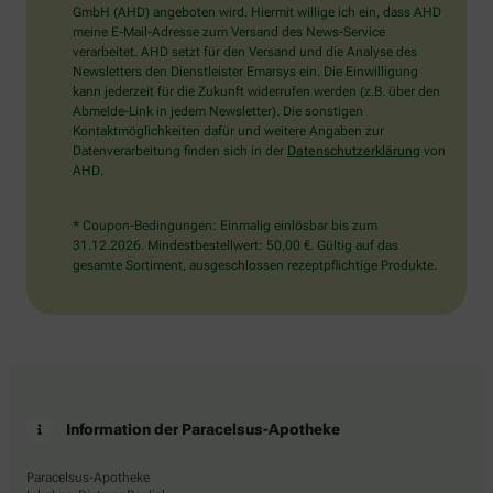
wählen
GmbH (AHD) angeboten wird. Hiermit willige ich ein, dass AHD
Sie
meine E-Mail-Adresse zum Versand des News-Service
bitte
verarbeitet. AHD setzt für den Versand und die Analyse des
den
Newsletters den Dienstleister Emarsys ein. Die Einwilligung
Baum.
kann jederzeit für die Zukunft widerrufen werden (z.B. über den
Abmelde-Link in jedem Newsletter). Die sonstigen
Kontaktmöglichkeiten dafür und weitere Angaben zur
Datenverarbeitung finden sich in der
Datenschutzerklärung
von
AHD.
* Coupon-Bedingungen: Einmalig einlösbar bis zum
31.12.2026. Mindestbestellwert: 50,00 €. Gültig auf das
gesamte Sortiment, ausgeschlossen rezeptpflichtige Produkte.
Information der Paracelsus-Apotheke
Paracelsus-Apotheke