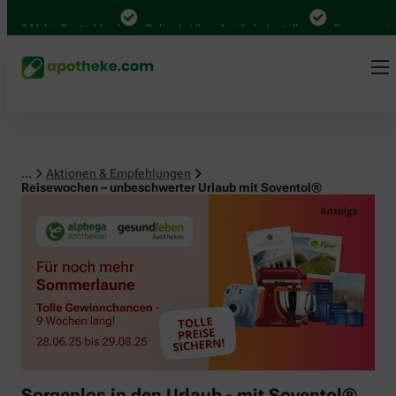
000 Mal in Deutschland
Online bei Ihrer Apotheke bestellen
Bequem zwische
...
Aktionen & Empfehlungen
Reisewochen – unbeschwerter Urlaub mit Soventol®
Sorgenlos in den Urlaub - mit Soventol®