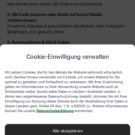
jede Woche einen neuen QR-Code zum Gewinnspiel.
2. QR-Code scannen oder direkt auf Social Media
vorbeischauen:
Facebook (Alphega & gesund leben Apotheken) oder Instagram
@alphega_und_gesund_leben.
3. Kommentieren & Glück haben
Beantworten Sie die Frage der Woche oder erzählen Sie von Ihrem
Traumziel – schon landen Sie im Lostopf!
Cookie-Einwilligung verwalten
Wir setzen Cookies, die für den Betrieb der Website technisch erforderlich
sind. Darüber hinaus verwenden wir Cookies, um unsere Website für Sie
optimal zu gestalten und fortlaufend zu verbessern. Mit Ihrer Zustimmung
geben wir Informationen zu Ihrer Verwendung unserer Website auch an
Drittanbieter weiter. Soweit dabei Daten in Ländern verarbeitet werden, in
denen kein angemessenes Datenschutzniveau besteht, stimmen Sie mit Ihrer
Einwilligung zur Nutzung dieser Dienste auch der Verarbeitung Ihrer Daten in
diesen Ländern gem. Artikel 49 Abs. 1 lit. a DSGVO zu. Weitere Informationen
können Sie unserer
Datenschutzerklärung
entnehmen.
Sie erwarten folgende Gewinne:
Alle akzeptieren