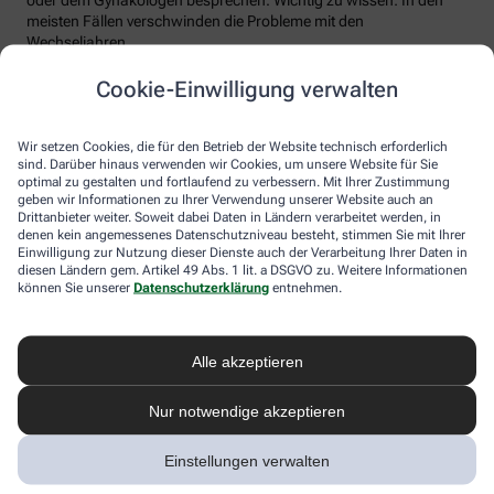
meisten Fällen verschwinden die Probleme mit den
Wechseljahren.
Voraussetzung für eine erfolgreiche Behandlung ist allerdings
Cookie-Einwilligung verwalten
immer, dass die Endometriose auch als solche erkannt wird.
Regelmäßig heftige Regelschmerzen sollten Frauen deshalb ernst
nehmen und ärztlich abklären lassen. Und sich auf keinen Fall
Wir setzen Cookies, die für den Betrieb der Website technisch erforderlich
einreden lassen, sie seien normal.
sind. Darüber hinaus verwenden wir Cookies, um unsere Website für Sie
optimal zu gestalten und fortlaufend zu verbessern. Mit Ihrer Zustimmung
geben wir Informationen zu Ihrer Verwendung unserer Website auch an
Drittanbieter weiter. Soweit dabei Daten in Ländern verarbeitet werden, in
denen kein angemessenes Datenschutzniveau besteht, stimmen Sie mit Ihrer
Einwilligung zur Nutzung dieser Dienste auch der Verarbeitung Ihrer Daten in
diesen Ländern gem. Artikel 49 Abs. 1 lit. a DSGVO zu. Weitere Informationen
können Sie unserer
Datenschutzerklärung
entnehmen.
Alle akzeptieren
Melden Sie sich hier an und sichern Sie
Nur notwendige akzeptieren
sich Ihren 10% Gutschein* für unsere
Apotheke
Einstellungen verwalten