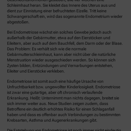
Schleimhaut heran. Sie kleidet das Innere des Uterus aus und
dient zur Einnistung einer befruchteten Eizelle. Tritt keine
Schwangerschaft ein, wird das sogenannte Endometrium wieder
abgestoßen.
Bei Endometriose wächst ein solches Gewebe jedoch auch
außerhalb der Gebärmutter, etwa auf den Eierstöcken und
Eileitern, aber auch auf dem Bauchfell, dem Darm oder der Blase.
Das Problem: Es verhält sich wie die normale
Gebärmutterschleimhaut, kann aber nicht über die natürliche
Menstruation wieder ausgeschieden werden. So können sich
Zysten bilden, Entzündungen und Vernarbungen entstehen,
Eileiter und Eierstöcke verkleben.
Endometriose ist somit auch eine häufige Ursache von
Unfruchtbarkeit bzw. ungewollter Kinderlosigkeit. Endometriose
ist zwar eine gutartige, aber oft chronisch verlaufende
Erkrankung. Heißt: Unternimmt man nichts dagegen, breitet sie
sich immer weiter aus. Neue Studien zeigen zudem, dass
Betroffene ein deutlich erhöhtes Risiko für einen Schlaganfall
haben und dass es offenbar auch Verbindungen zu bestimmten
Krebsarten, Asthma und Augenerkrankungen gibt.
Die Entstehung von Endometriose ist noch immer nicht eindeutig