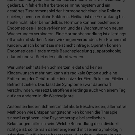
geklärt. Ein fehlerhaft arbeitendes Immunsystem und ein
gestörtes Zusammenspiel der Hormone scheinen eine Rolle zu
spielen, ebenso erbliche Faktoren. Heilbar ist die Erkrankung bis
heute nicht, aber behandelbar. Hormone können bestehende
Endometriose-Herde verkleinern und das Wachstum von neuen
Wucherungen verhindern. Eine Hormonbehandlung ist allerdings
oft auch mit starken Nebenwirkungen verbunden. Für Frauen mit
Kinderwunsch kommt sie meist nicht infrage. Operativ können
Endometriose-Herde mittels Bauchspiegelung (Laparoskopie)
erkannt und verödet oder entfernt werden.
Wer unter sehr starken Schmerzen leidet und keinen
Kinderwunsch mehr hat, kann als radikale Option auch eine
Entfernung der Gebärmutter inklusive der Eierstöcke und Eileiter in
Betracht ziehen. Das lässt die Symptome zwar dauerhaft
verschwinden, versetzt Betroffene allerdings auch von einem Tag
auf den anderen in die Wechseljahre.
Ansonsten lindern Schmerzmittel akute Beschwerden, alternative
Methoden wie Entspannungstechniken können die Therapie
sinnvoll ergänzen, eine Psychotherapie bei seelischen
Belastungen hilfreich sein. Welche Behandlung die individuell
richtige ist, sollte man daher eingehend mit seiner Gynäkologin
oder dem Gynäkologen besprechen. Wichtig zu wissen: In den