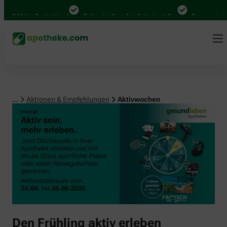
00 Mal in Deutschland
Online bei Ihrer Apotheke bestellen
Bequem zwische
...
Aktionen & Empfehlungen
Aktivwochen
Den Frühling aktiv erleben