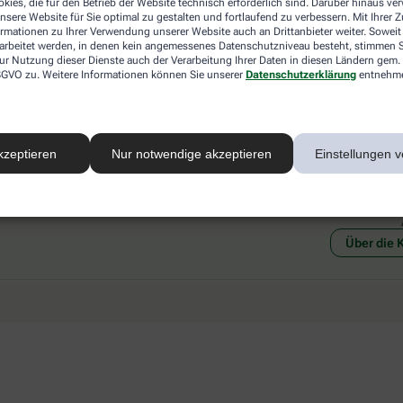
kies, die für den Betrieb der Website technisch erforderlich sind. Darüber hinaus v
 mit einer anderen akzeptierten
Abholung in der Apotheke
nsere Website für Sie optimal zu gestalten und fortlaufend zu verbessern. Mit Ihrer
art Ihrer Apotheke vor Ort.
Botendienstlieferung
ormationen zu Ihrer Verwendung unserer Website auch an Drittanbieter weiter. Soweit
rarbeitet werden, in denen kein angemessenes Datenschutzniveau besteht, stimmen Si
ur Nutzung dieser Dienste auch der Verarbeitung Ihrer Daten in diesen Ländern gem. 
 DSGVO zu. Weitere Informationen können Sie unserer
Datenschutzerklärung
entnehm
kzeptieren
Nur notwendige akzeptieren
Einstellungen v
Social Media
Ein Se
Über die 