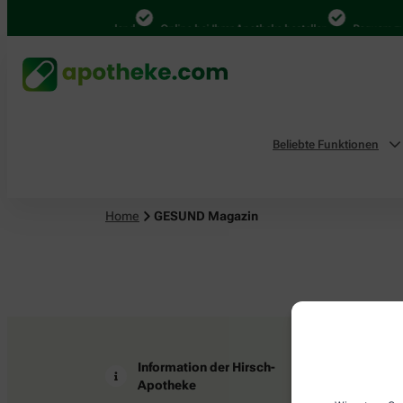
4.000 Mal in Deutschland
Online bei Ihrer Apotheke bestellen
Bequem zwi
Beliebte Funktionen
Home
GESUND Magazin
Information der Hirsch-
Z
Apotheke