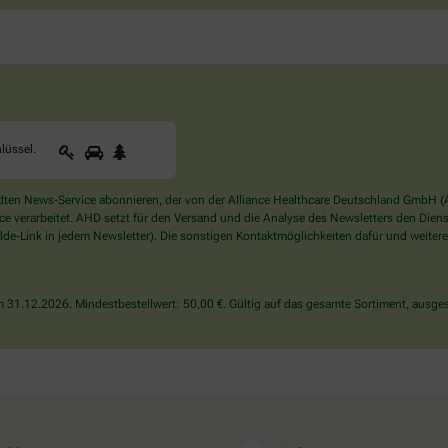
1
2
3
Sind
lüssel
.
Sie
ein
Mensch?
en News-Service abonnieren, der von der Alliance Healthcare Deutschland GmbH (AH
Dann
verarbeitet. AHD setzt für den Versand und die Analyse des Newsletters den Dienstle
wählen
de-Link in jedem Newsletter). Die sonstigen Kontaktmöglichkeiten dafür und weitere
Sie
bitte
den
31.12.2026. Mindestbestellwert: 50,00 €. Gültig auf das gesamte Sortiment, ausges
Schlüssel.