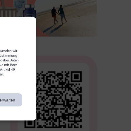
erwenden wir
 Zustimmung
 dabei Daten
e mit Ihrer
Artikel 49
en.
erwalten