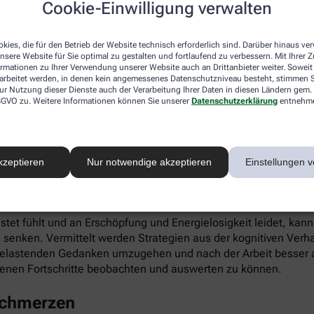
Cookie-Einwilligung verwalten
ieren. Gleichzeitig fördert die App die Selbstwahrnehmung, Ei
kies, die für den Betrieb der Website technisch erforderlich sind. Darüber hinaus v
nsere Website für Sie optimal zu gestalten und fortlaufend zu verbessern. Mit Ihrer
ormationen zu Ihrer Verwendung unserer Website auch an Drittanbieter weiter. Soweit
rarbeitet werden, in denen kein angemessenes Datenschutzniveau besteht, stimmen Si
ur Nutzung dieser Dienste auch der Verarbeitung Ihrer Daten in diesen Ländern gem. 
 DSGVO zu. Weitere Informationen können Sie unserer
Datenschutzerklärung
entnehm
infach digital einlösen: Die apotheke.com-App gibt’s im App 
kzeptieren
Nur notwendige akzeptieren
Einstellungen v
 Burnout
astet fühlt und an Erschöpfung und Energielosigkeit leidet, kan
 senken. Vermittelt werden Strategien aus der kognitiven Verh
 belastenden Gedanken umzugehen und nach der Arbeit besser a
enen Fortschritte beobachten und auswerten zu können.
schmerzen