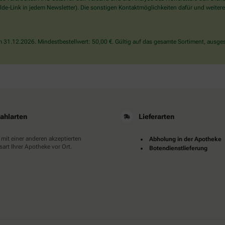
wählen
de-Link in jedem Newsletter). Die sonstigen Kontaktmöglichkeiten dafür und weitere
Sie
bitte
die
31.12.2026. Mindestbestellwert: 50,00 €. Gültig auf das gesamte Sortiment, ausges
Flagge.
ahlarten
Lieferarten
 mit einer anderen akzeptierten
Abholung in der Apotheke
art Ihrer Apotheke vor Ort.
Botendienstlieferung