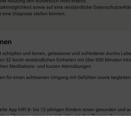
 die Nutzung den Arztbesuch nicht ersetzt.
aktmöglichkeit sowie auf eine verständliche Datenschutzerklä
st eine Diagnose stellen können.
rnen
 schöpfen und lernen, gelassener und zufriedener durchs Leben
en 52 leicht verständlichen Einheiten mit über 600 Minuten Inha
schen Meditations- und kurzen Atemübungen
gen für einen achtsamen Umgang mit Gefühlen sowie begleitende
elte App hilft 8- bis 12-jährigen Kindern einen gesunden und 
ichen Übungen setzen sie sich aktiv mit den Themen Bewegun
n laden dazu ein, Neues auszuprobieren und