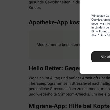
gesunde Gewohnheiten in den Alltag zu integr
Kinder.
Wir setzen Coo
Cookies, um u
Apotheke-App kostenlos
geben wir Inf
in Ländern ve
Einwilligung z
Abs. 1 lit. a
Medikamente bestellen und Rezepte ganz e
Alle a
Hello Better: Gegen Stress &
Wer sich im Alltag und auf der Arbeit oft überl
Therapieprogramm sein Stresslevel nachhaltig
persönliche Stressauslöser zu erkennen, mit
und wiederholte Symptom-Checks, um die eig
Migräne-App: Hilfe bei Kopf