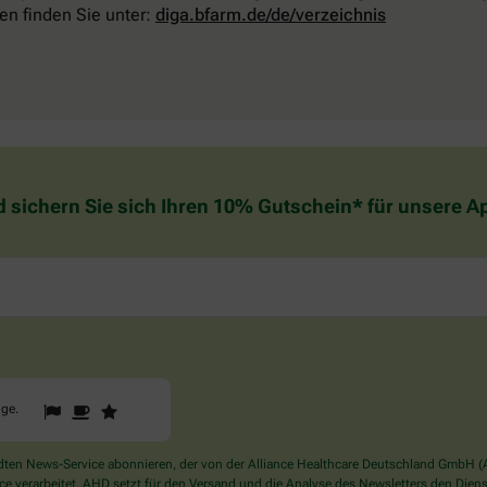
en finden Sie unter:
diga.bfarm.de/de/verzeichnis
d sichern Sie sich Ihren 10% Gutschein* für unsere 
1
2
3
Sind
gge
.
Sie
ein
Mensch?
en News-Service abonnieren, der von der Alliance Healthcare Deutschland GmbH (AH
Dann
verarbeitet. AHD setzt für den Versand und die Analyse des Newsletters den Dienstle