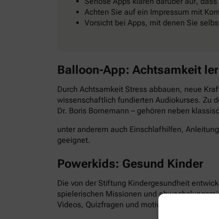
Seriöse Apps klären darüber auf, dass
Achten Sie auf ein Impressum mit Kont
Vorsicht bei Apps, mit denen Sie selb
Balloon-App: Achtsamkeit le
Durch Achtsamkeit Stress abbauen, neue Kraft
wissenschaftlich fundierten Audiokurses. Zu d
Dr. Boris Bornemann – gehören neben klassi
unter anderem auch Einschlafhilfen, Anleitun
geeignet.
Powerkids: Gesund Kinder
Die von der Stiftung Kindergesundheit entwick
spielerischen Missionen und abwechslungsre
Videos, Quizfragen und motivierende Aufgabe