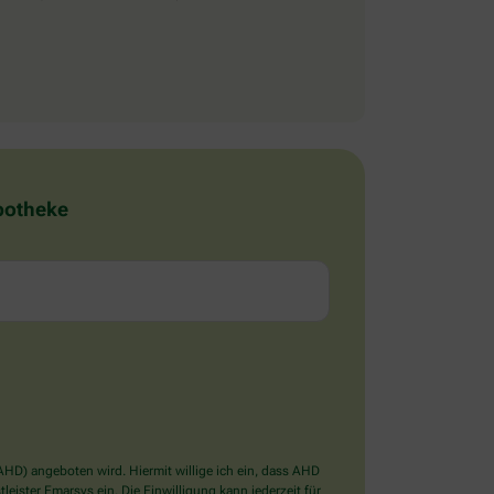
Apotheke
D) angeboten wird. Hiermit willige ich ein, dass AHD
ister Emarsys ein. Die Einwilligung kann jederzeit für