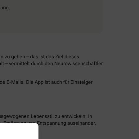
rung.
 zu gehen – das ist das Ziel dieses
lt – vermittelt durch den Neurowissenschaftler
 E-Mails. Die App ist auch für Einsteiger
ausgewogenen Lebensstil zu entwickeln. In
g, Ernährung und Entspannung auseinander.