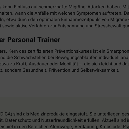
as kann Einfluss auf schmerzhafte Migräne-Attacken haben. Mi
esthalten, wann die Anfälle mit welchen Symptomen auftreten. D
ln, etwa durch den optimalen Einnahmezeitpunkt von Migräne-
it sowie aktive Verfahren zur Entspannung und Stressbewältigu
r Personal Trainer
nders. Kern des zertifizierten Präventionskurses ist ein Smartp
 und die Schwachstellen bei Bewegungsabläufen individuell anal
twa zu Kraft, Ausdauer oder Mobilität –, die sich leicht und dau
t, sondern Gesundheit, Prävention und Selbstwirksamkeit.
DiGA) sind als Medizinprodukte eingestuft. Sie unterliegen g
, Datenschutz und Nutzerfreundlichkeit erfüllen. Aktuell sin
eispiel in den Bereichen Atemwege, Verdauung, Krebs oder Psy