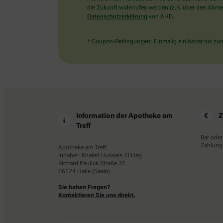
die Zukunft widerrufen werden (z.B. über den Abmel
Datenschutzerklärung
von AHD.
* Coupon-Bedingungen: Einmalig einlösbar bis zum 
Information der Apotheke am
Z
Treff
Bar oder
Zahlungs
Apotheke am Treff
Inhaber: Khaled Hussein El Hag
Richard Paulick Straße 31
06124 Halle (Saale)
Sie haben Fragen?
Kontaktieren Sie uns direkt.