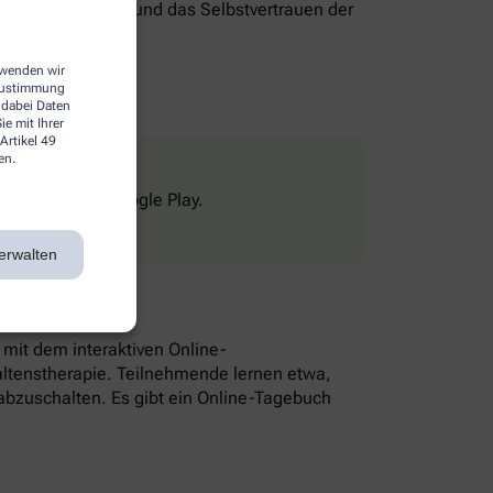
genverantwortung und das Selbstvertrauen der
erwenden wir
 Zustimmung
 dabei Daten
e mit Ihrer
Artikel 49
en.
Store und bei Google Play.
erwalten
n mit dem interaktiven Online-
altenstherapie. Teilnehmende lernen etwa,
bzuschalten. Es gibt ein Online-Tagebuch