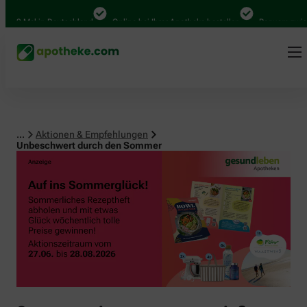
0 Mal in Deutschland
Online bei Ihrer Apotheke bestellen
Bequem zwischen
...
Aktionen & Empfehlungen
Unbeschwert durch den Sommer