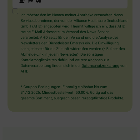
Sie
ein
Mensch?
Ich möchte den im Namen meiner Apotheke versandten News-
Dann
Service abonnieren, der von der Alliance Healthcare Deutschland
wählen
GmbH (AHD) angeboten wird. Hiermit willige ich ein, dass AHD
Sie
meine E-Mail-Adresse zum Versand des News-Service
bitte
verarbeitet. AHD setzt für den Versand und die Analyse des
die
Newsletters den Dienstleister Emarsys ein. Die Einwilligung
Flagge.
kann jederzeit für die Zukunft widerrufen werden (z.B. über den
Abmelde-Link in jedem Newsletter). Die sonstigen
Kontaktmöglichkeiten dafür und weitere Angaben zur
Datenverarbeitung finden sich in der
Datenschutzerklärung
von
AHD.
* Coupon-Bedingungen: Einmalig einlösbar bis zum
31.12.2026. Mindestbestellwert: 50,00 €. Gültig auf das
gesamte Sortiment, ausgeschlossen rezeptpflichtige Produkte.