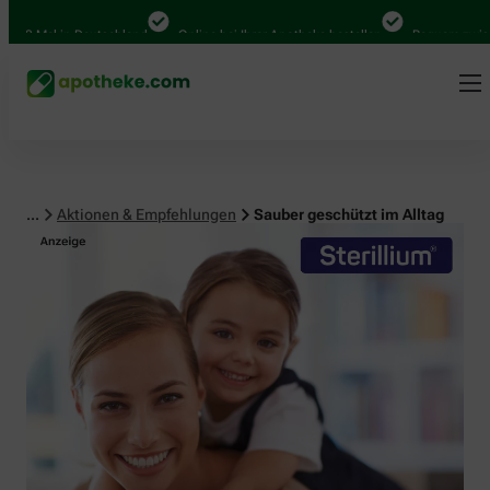
 Mal in Deutschland
Online bei Ihrer Apotheke bestellen
Bequem zwischen 
...
Aktionen & Empfehlungen
Sauber geschützt im Alltag