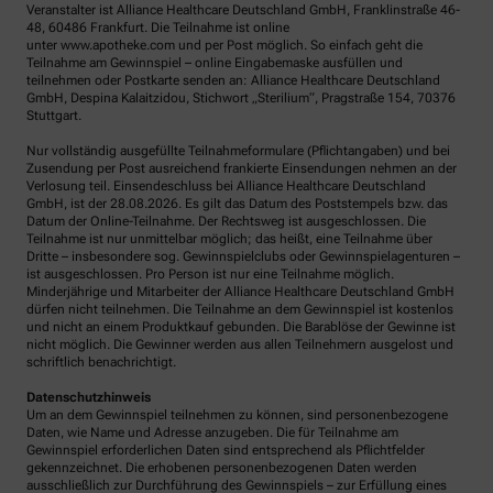
Veranstalter ist Alliance Healthcare Deutschland GmbH, Franklinstraße 46-
48, 60486 Frankfurt. Die Teilnahme ist online
unter www.apotheke.com und per Post möglich. So einfach geht die
Teilnahme am Gewinnspiel – online Eingabemaske ausfüllen und
teilnehmen oder Postkarte senden an: Alliance Healthcare Deutschland
GmbH, Despina Kalaitzidou, Stichwort „Sterilium“, Pragstraße 154, 70376
Stuttgart.
Nur vollständig ausgefüllte Teilnahmeformulare (Pflichtangaben) und bei
Zusendung per Post ausreichend frankierte Einsendungen nehmen an der
Verlosung teil. Einsendeschluss bei Alliance Healthcare Deutschland
GmbH, ist der 28.08.2026. Es gilt das Datum des Poststempels bzw. das
Datum der Online-Teilnahme. Der Rechtsweg ist ausgeschlossen. Die
Teilnahme ist nur unmittelbar möglich; das heißt, eine Teilnahme über
Dritte – insbesondere sog. Gewinnspielclubs oder Gewinnspielagenturen –
ist ausgeschlossen. Pro Person ist nur eine Teilnahme möglich.
Minderjährige und Mitarbeiter der Alliance Healthcare Deutschland GmbH
dürfen nicht teilnehmen. Die Teilnahme an dem Gewinnspiel ist kostenlos
und nicht an einem Produktkauf gebunden. Die Barablöse der Gewinne ist
nicht möglich. Die Gewinner werden aus allen Teilnehmern ausgelost und
schriftlich benachrichtigt.
Datenschutzhinweis
Um an dem Gewinnspiel teilnehmen zu können, sind personenbezogene
Daten, wie Name und Adresse anzugeben. Die für Teilnahme am
Gewinnspiel erforderlichen Daten sind entsprechend als Pflichtfelder
gekennzeichnet. Die erhobenen personenbezogenen Daten werden
ausschließlich zur Durchführung des Gewinnspiels – zur Erfüllung eines