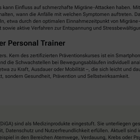
as kann Einfluss auf schmerzhafte Migräne-Attacken haben. Mi
esthalten, wann die Anfälle mit welchen Symptomen auftreten. D
ln, etwa durch den optimalen Einnahmezeitpunkt von Migräne-
it sowie aktive Verfahren zur Entspannung und Stressbewältigu
r Personal Trainer
nders. Kern des zertifizierten Präventionskurses ist ein Smartp
 und die Schwachstellen bei Bewegungsabläufen individuell anal
twa zu Kraft, Ausdauer oder Mobilität –, die sich leicht und dau
t, sondern Gesundheit, Prävention und Selbstwirksamkeit.
DiGA) sind als Medizinprodukte eingestuft. Sie unterliegen g
, Datenschutz und Nutzerfreundlichkeit erfüllen. Aktuell sin
eispiel in den Bereichen Atemwege, Verdauung, Krebs oder Psy