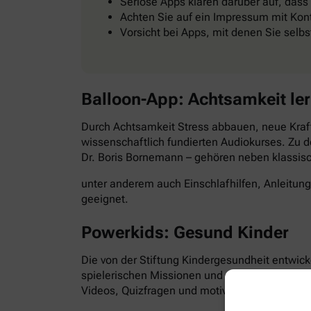
Seriöse Apps klären darüber auf, dass
Achten Sie auf ein Impressum mit Kont
Vorsicht bei Apps, mit denen Sie selb
Balloon-App: Achtsamkeit le
Durch Achtsamkeit Stress abbauen, neue Kraft
wissenschaftlich fundierten Audiokurses. Zu d
Dr. Boris Bornemann – gehören neben klassi
unter anderem auch Einschlafhilfen, Anleitun
geeignet.
Powerkids: Gesund Kinder
Die von der Stiftung Kindergesundheit entwick
spielerischen Missionen und abwechslungsre
Videos, Quizfragen und motivierende Aufgabe