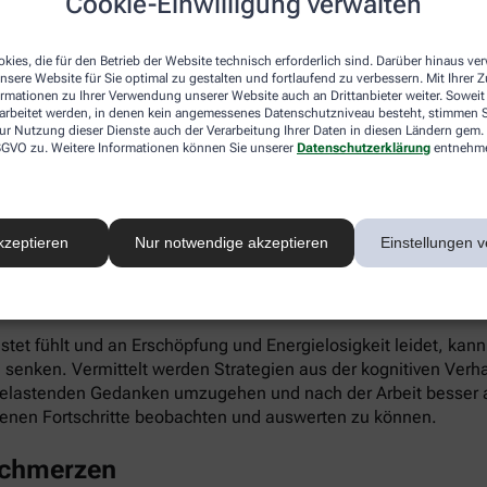
Cookie-Einwilligung verwalten
ieren. Gleichzeitig fördert die App die Selbstwahrnehmung, Ei
kies, die für den Betrieb der Website technisch erforderlich sind. Darüber hinaus v
nsere Website für Sie optimal zu gestalten und fortlaufend zu verbessern. Mit Ihrer
ormationen zu Ihrer Verwendung unserer Website auch an Drittanbieter weiter. Soweit
rarbeitet werden, in denen kein angemessenes Datenschutzniveau besteht, stimmen Si
ur Nutzung dieser Dienste auch der Verarbeitung Ihrer Daten in diesen Ländern gem. 
 DSGVO zu. Weitere Informationen können Sie unserer
Datenschutzerklärung
entnehm
infach digital einlösen: Die apotheke.com-App gibt’s im App 
kzeptieren
Nur notwendige akzeptieren
Einstellungen v
 Burnout
astet fühlt und an Erschöpfung und Energielosigkeit leidet, kan
 senken. Vermittelt werden Strategien aus der kognitiven Verh
 belastenden Gedanken umzugehen und nach der Arbeit besser a
enen Fortschritte beobachten und auswerten zu können.
schmerzen