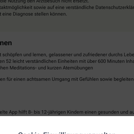
 die Nutzung den Arztbesuch nicht ersetzt.
aktmöglichkeit sowie auf eine verständliche Datenschutzerklä
st eine Diagnose stellen können.
rnen
 schöpfen und lernen, gelassener und zufriedener durchs Leben
en 52 leicht verständlichen Einheiten mit über 600 Minuten Inha
schen Meditations- und kurzen Atemübungen
gen für einen achtsamen Umgang mit Gefühlen sowie begleitende
elte App hilft 8- bis 12-jährigen Kindern einen gesunden und 
ichen Übungen setzen sie sich aktiv mit den Themen Bewegun
n laden dazu ein, Neues auszuprobieren und