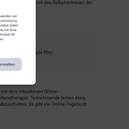
genverantwortung und das Selbstvertrauen der
erwenden wir
 Zustimmung
 dabei Daten
e mit Ihrer
Artikel 49
en.
Store und bei Google Play.
erwalten
n mit dem interaktiven Online-
altenstherapie. Teilnehmende lernen etwa,
bzuschalten. Es gibt ein Online-Tagebuch