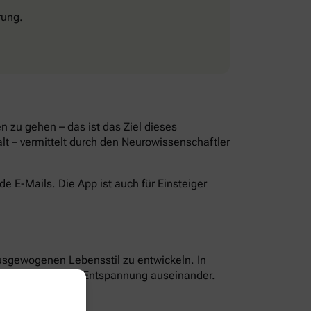
rung.
 zu gehen – das ist das Ziel dieses
lt – vermittelt durch den Neurowissenschaftler
 E-Mails. Die App ist auch für Einsteiger
ausgewogenen Lebensstil zu entwickeln. In
g, Ernährung und Entspannung auseinander.