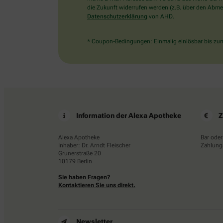
die Zukunft widerrufen werden (z.B. über den Abmel
Datenschutzerklärung
von AHD.
* Coupon-Bedingungen: Einmalig einlösbar bis zum 
Information der Alexa Apotheke
Z
Alexa Apotheke
Bar oder
Inhaber: Dr. Arndt Fleischer
Zahlungs
Grunerstraße 20
10179 Berlin
Sie haben Fragen?
Kontaktieren Sie uns direkt.
Newsletter