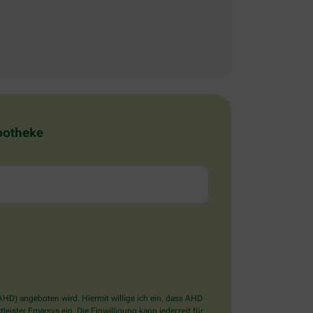
Apotheke
D) angeboten wird. Hiermit willige ich ein, dass AHD
ister Emarsys ein. Die Einwilligung kann jederzeit für