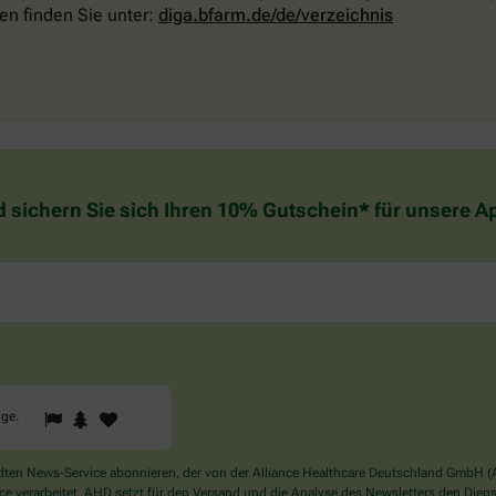
en finden Sie unter:
diga.bfarm.de/de/verzeichnis
d sichern Sie sich Ihren 10% Gutschein* für unsere 
1
2
3
Sind
gge
.
Sie
ein
Mensch?
en News-Service abonnieren, der von der Alliance Healthcare Deutschland GmbH (AH
Dann
verarbeitet. AHD setzt für den Versand und die Analyse des Newsletters den Dienstle