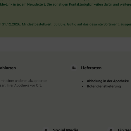
wählen
de-Link in jedem Newsletter). Die sonstigen Kontaktmöglichkeiten dafür und weitere
Sie
bitte
die
31.12.2026. Mindestbestellwert: 50,00 €. Gültig auf das gesamte Sortiment, ausges
Flagge.
ahlarten
Lieferarten
 mit einer anderen akzeptierten
Abholung in der Apotheke
art Ihrer Apotheke vor Ort.
Botendienstlieferung
Social Media
Ein Se