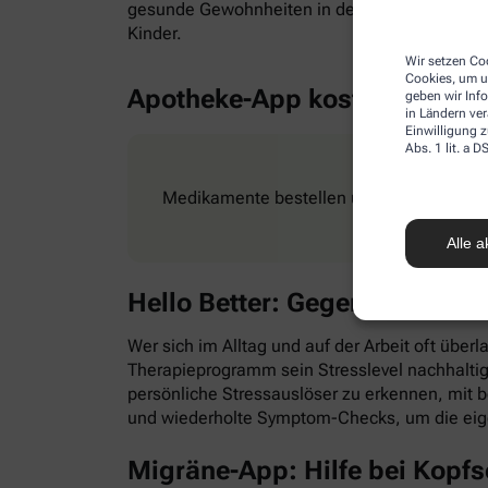
gesunde Gewohnheiten in den Alltag zu integr
Kinder.
Wir setzen Coo
Cookies, um u
Apotheke-App kostenlos
geben wir Inf
in Ländern ve
Einwilligung z
Abs. 1 lit. a
Medikamente bestellen und Rezepte ganz e
Alle a
Hello Better: Gegen Stress &
Wer sich im Alltag und auf der Arbeit oft überl
Therapieprogramm sein Stresslevel nachhaltig
persönliche Stressauslöser zu erkennen, mit
und wiederholte Symptom-Checks, um die eig
Migräne-App: Hilfe bei Kopf