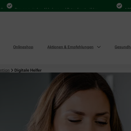
Bequem zwischen Abholung und Botendienst wählen
4.000 Mal
Onlineshop
Aktionen & Empfehlungen
Gesundhe
ntion
Digitale Helfer