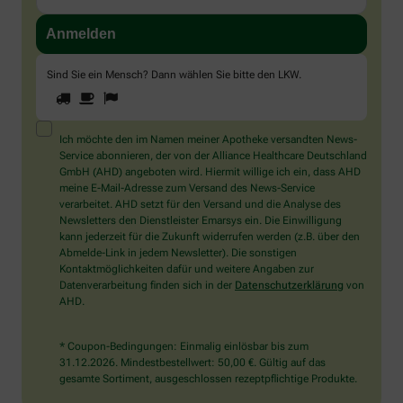
Sind Sie ein Mensch? Dann wählen Sie bitte
den LKW
.
1
2
3
Sind
Sie
ein
Mensch?
Ich möchte den im Namen meiner Apotheke versandten News-
Dann
Service abonnieren, der von der Alliance Healthcare Deutschland
wählen
GmbH (AHD) angeboten wird. Hiermit willige ich ein, dass AHD
Sie
meine E-Mail-Adresse zum Versand des News-Service
bitte
verarbeitet. AHD setzt für den Versand und die Analyse des
den
Newsletters den Dienstleister Emarsys ein. Die Einwilligung
LKW.
kann jederzeit für die Zukunft widerrufen werden (z.B. über den
Abmelde-Link in jedem Newsletter). Die sonstigen
Kontaktmöglichkeiten dafür und weitere Angaben zur
Datenverarbeitung finden sich in der
Datenschutzerklärung
von
AHD.
* Coupon-Bedingungen: Einmalig einlösbar bis zum
31.12.2026. Mindestbestellwert: 50,00 €. Gültig auf das
gesamte Sortiment, ausgeschlossen rezeptpflichtige Produkte.