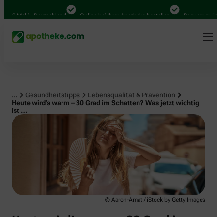
Lebensqualität & Prävention
0 Mal in Deutschland
Online bei Ihrer Apotheke bestellen
Bequem zwischen
...
Gesundheitstipps
Lebensqualität & Prävention
Heute wird’s warm – 30 Grad im Schatten? Was jetzt wichtig
ist …
© Aaron-Amat / iStock by Getty Images