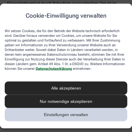
Flüssigkeitsverlust durch Schwitzen auszugleichen. Der ist im
Sommer nämlich oft doppelt so hoch wie bei moderaten
Cookie-Einwilligung verwalten
Temperaturen. Trinken wir zu wenig, sind Kopfschmerzen und
Konzentrationsprobleme meist die Folge.
Weniger bekannt ist, dass ein Flüssigkeitsmangel auch anderen
Wir setzen Cookies, die für den Betrieb der Website technisch erforderlich
sind. Darüber hinaus verwenden wir Cookies, um unsere Website für Sie
Organen zusetzt. So kann Hitzestress auch ernsthaft die Nieren
optimal zu gestalten und fortlaufend zu verbessern. Mit Ihrer Zustimmung
schädigen – und zwar nachhaltig und auch bei gesunden
geben wir Informationen zu Ihrer Verwendung unserer Website auch an
Menschen. Als Faustregel gilt: Zwei bis drei Liter täglich sollten es
Drittanbieter weiter. Soweit dabei Daten in Ländern verarbeitet werden, in
sein. Die besten Durstlöscher: Mineralwasser, ungesüßte Kräuter-
denen kein angemessenes Datenschutzniveau besteht, stimmen Sie mit Ihrer
und Früchtetees oder verdünnte Säfte. Auch wasserreiches Obst
Einwilligung zur Nutzung dieser Dienste auch der Verarbeitung Ihrer Daten in
und Gemüse wie Melonen, Gurken oder Tomaten kann
diesen Ländern gem. Artikel 49 Abs. 1 lit. a DSGVO zu. Weitere Informationen
können Sie unserer
Datenschutzerklärung
entnehmen.
Flüssigkeitsverluste ausgleichen. Bei Herz-Kreislauf- oder
Nierenerkrankungen sollte man die Trinkmenge ärztlich
besprechen.
Alle akzeptieren
Sonnenstich, Hitzeerschöpfung und
Hitzschlag: Was ist das eigentlich?
Nur notwendige akzeptieren
Der lange Strandtag in der Sonne, der anstrengende Sport bei 30
Einstellungen verwalten
Grad oder einfach nur die drückende Hitze in der Stadt:
Hitzeerkrankungen können mitunter lebensbedrohlich sein.
Worauf Sie achten sollten.