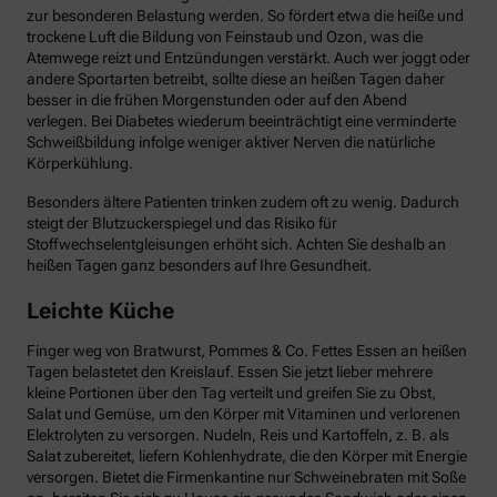
zur besonderen Belastung werden. So fördert etwa die heiße und
trockene Luft die Bildung von Feinstaub und Ozon, was die
Atemwege reizt und Entzündungen verstärkt. Auch wer joggt oder
andere Sportarten betreibt, sollte diese an heißen Tagen daher
besser in die frühen Morgenstunden oder auf den Abend
verlegen. Bei Diabetes wiederum beeinträchtigt eine verminderte
Schweißbildung infolge weniger aktiver Nerven die natürliche
Körperkühlung.
Besonders ältere Patienten trinken zudem oft zu wenig. Dadurch
steigt der Blutzuckerspiegel und das Risiko für
Stoffwechselentgleisungen erhöht sich. Achten Sie deshalb an
heißen Tagen ganz besonders auf Ihre Gesundheit.
Leichte Küche
Finger weg von Bratwurst, Pommes & Co. Fettes Essen an heißen
Tagen belastetet den Kreislauf. Essen Sie jetzt lieber mehrere
kleine Portionen über den Tag verteilt und greifen Sie zu Obst,
Salat und Gemüse, um den Körper mit Vitaminen und verlorenen
Elektrolyten zu versorgen. Nudeln, Reis und Kartoffeln, z. B. als
Salat zubereitet, liefern Kohlenhydrate, die den Körper mit Energie
versorgen. Bietet die Firmenkantine nur Schweinebraten mit Soße