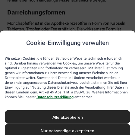
fehlen aber noch eindeutige wissenschaftliche Belege.
Darreichungsformen
Mönchspfeffer ist in der Apotheke rezeptfrei in Form von Kapseln,
Tabletten, Tropfen oder Tee erhältlich. Die wirksamste Form ist
das standardisierte Trockenextrakt, optimal dosiert mit etwa 20
mg pro Tag. Wichtig: Man sollte Geduld haben und das Präparat
Cookie-Einwilligung verwalten
mindestens über drei Menstruationszyklen einnehmen, bis sich
die positiven Effekte entfalten können. Mönchspfeffer ist in der
Regel gut verträglich. Dennoch sollten Sie die Anwendung ärztlich
Wir setzen Cookies, die für den Betrieb der Website technisch erforderlich
besprechen, besonders bei gleichzeitiger Einnahme von
sind. Darüber hinaus verwenden wir Cookies, um unsere Website für Sie
optimal zu gestalten und fortlaufend zu verbessern. Mit Ihrer Zustimmung
Medikamenten, die auf Dopamin-Rezeptoren wirken,
geben wir Informationen zu Ihrer Verwendung unserer Website auch an
beispielsweise bei psychischen Erkrankungen. Ebenso sollte
Drittanbieter weiter. Soweit dabei Daten in Ländern verarbeitet werden, in
Mönchspfeffer nicht in Schwangerschaft oder Stillzeit
denen kein angemessenes Datenschutzniveau besteht, stimmen Sie mit Ihrer
eingenommen werden, da er u.a. die Milchproduktion stören
Einwilligung zur Nutzung dieser Dienste auch der Verarbeitung Ihrer Daten in
kann.
diesen Ländern gem. Artikel 49 Abs. 1 lit. a DSGVO zu. Weitere Informationen
können Sie unserer
Datenschutzerklärung
entnehmen.
Alle akzeptieren
Nur notwendige akzeptieren