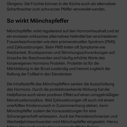
Übrigens: Die Früchte können in der Küche auch als alternativer
Scharfmacher zum schwarzen Pfeffer verwendet werden.
So wirkt Mönchspfeffer
Mönchspfeffer wirkt regulierend auf den Hormonhaushalt und ist
ein erwiesen wirksames alternatives Heilmittel bei verschiedenen
Frauenbeschwerden wie dem prämenstruellen Syndrom (PMS)
und Zyklusstörungen. Beim PMS treten oft Symptome wie
Reizbarkeit, Brustspannen und Stimmungsschwankungen auf.
Ursache der Beschwerden sind häufig erhöhte Werte des
körpereigenen Hormons Prolaktin. Prolaktin ist für die
Milchbildung in der Brust zuständig und hemmt zugleich die
Reifung der Follikel in den Eierstöcken.
Die Inhaltsstoffe des Mönchspfeffers senken die Ausschüttung
des Hormons. Durch die prolaktinsenkende Wirkung hat die
Heilpflanze auch einen positiven Effekt auf einen unregelmäßigen
Menstruationszyklus. Weil Zyklusstörungen oft auch mit einem
unerfüllten Kinderwunsch in Zusammenhang stehen, kann
Mönchspfeffer zudem die Voraussetzungen für eine
Schwangerschaft verbessern. Auch bei Periodenschmerzen und
Wechseljahrbeschwerden wird Mönchspfeffer eingesetzt. Hierzu