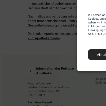
Im gesund leben Apothekennetzwerk befinden sich bun
Gemeinschaft ist mit abwechslungsreichen Angeboten 
Wir setzen Coo
Nachhaltige und vertrauensvolle persönliche Beziehung
Cookies, um u
dabei immer entscheidend. Denn wir möchten Ihrem Ans
geben wir Inf
Gesundheitsversorgung gerecht werden – damit Sie ges
in Ländern ve
Einwilligung z
Die lokalen Apotheken des gesund leben Netzwerkes in 
Abs. 1 lit. a
Zum Apothekenfinder
Alle a
Information der Fortuna-
Z
Apotheke
Bar oder
Zahlungs
Fortuna-Apotheke
Inhaber: Stefanie Scheibe-Mimus
Reichenbacher Straße 19
02827 Görlitz
Sie haben Fragen?