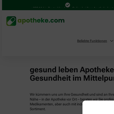
4.000 Mal in Deutschland
Online bei Ihrer Apotheke bestel
Beliebte Funktionen
gesund leben Apotheken
Gesundheit im Mittelpu
Wir kümmern uns um Ihre Gesundheit und sind an Ihrer
Nähe – in der Apotheke vor Ort – beraten wir Sie profess
Medikamenten, aber auch mit individuellen Gesundhei
Sortiment.