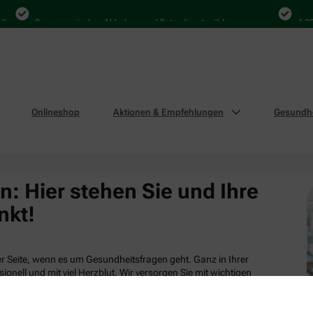
len
Bequem zwischen Abholung und Botendienst wählen
4.000
Onlineshop
Aktionen & Empfehlungen
Gesundhe
: Hier stehen Sie und Ihre
nkt!
 Seite, wenn es um Gesundheitsfragen geht. Ganz in Ihrer
ionell und mit viel Herzblut. Wir versorgen Sie mit wichtigen
tsleistungen und attraktiven Produkten aus unserem