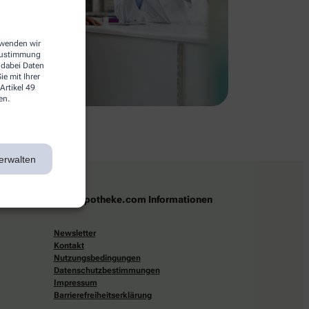
erwenden wir
 Zustimmung
 dabei Daten
e mit Ihrer
Artikel 49
en.
erwalten
apotheke.com Informationen
Newsletter
Kontakt
Nutzungsbedingungen
Datenschutzbestimmungen
Impressum
Barrierefreiheitserklärung