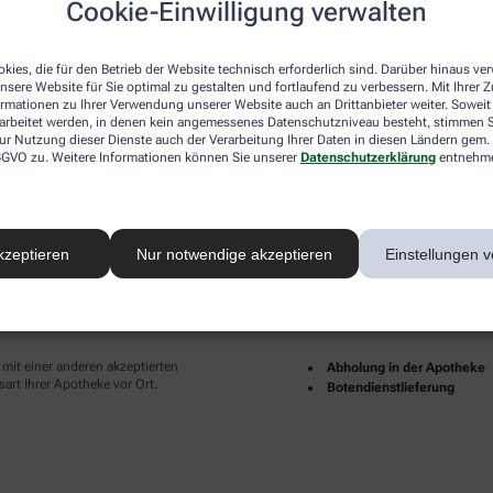
Cookie-Einwilligung verwalten
desweit mehrere tausend lokale Apotheken. Diese starke
und Dienstleistungen immer für Sie da.
kies, die für den Betrieb der Website technisch erforderlich sind. Darüber hinaus v
en zu Ihnen als Patientinnen und Patienten sind für uns
nsere Website für Sie optimal zu gestalten und fortlaufend zu verbessern. Mit Ihrer
pruch an eine individuelle, hochwertige und digitale
ormationen zu Ihrer Verwendung unserer Website auch an Drittanbieter weiter. Soweit
ünder und erfüllter leben.
rarbeitet werden, in denen kein angemessenes Datenschutzniveau besteht, stimmen Si
ur Nutzung dieser Dienste auch der Verarbeitung Ihrer Daten in diesen Ländern gem. 
Ihrer Nähe finden Sie hier:
 DSGVO zu. Weitere Informationen können Sie unserer
Datenschutzerklärung
entnehm
kzeptieren
Nur notwendige akzeptieren
Einstellungen v
ahlarten
Lieferarten
 mit einer anderen akzeptierten
Abholung in der Apotheke
art Ihrer Apotheke vor Ort.
Botendienstlieferung