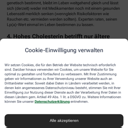
genetisch bestimmt, bleibt im Leben weitgehend gleich und lässt
sich (derzeit) weder mit Medikamenten noch mit einem gesunden
Lebensstil merklich senken (wenngleich Risikofaktoren wie
Rauchen etc. vermieden werden sollten). Experten raten, seinen
Lp(a)-Wert einmal im Leben bestimmen zu lassen.
4. Hohes Cholesterin betrifft nur ältere
Menschen
Cookie-Einwilligung verwalten
Falsch. Zwar steigt das Risiko für erhöhte Cholesterinwerte mit
zunehmendem Alter. Menschen mit sogenannter familiärer
Hypercholesterinämie (FH) haben jedoch schon von Geburt an
Wir setzen Cookies, die für den Betrieb der Website technisch erforderlich
erhöhte Blutfettwerte. Bei der erblich bedingten
sind. Darüber hinaus verwenden wir Cookies, um unsere Website für Sie
optimal zu gestalten und fortlaufend zu verbessern. Mit Ihrer Zustimmung
Stoffwechselerkrankung sammelt sich durch einen Gendefekt
geben wir Informationen zu Ihrer Verwendung unserer Website auch an
sehr viel LDL-Cholesterin im Blut an (über 190 bis 500 mg/dl) und
Drittanbieter weiter. Soweit dabei Daten in Ländern verarbeitet werden, in
lagert sich an den Wänden der Arterien und Venen ab. Betroffene
denen kein angemessenes Datenschutzniveau besteht, stimmen Sie mit Ihrer
entwickeln oft schon im jungen Erwachsenenalter eine
Einwilligung zur Nutzung dieser Dienste auch der Verarbeitung Ihrer Daten in
Arteriosklerose.
diesen Ländern gem. Artikel 49 Abs. 1 lit. a DSGVO zu. Weitere Informationen
können Sie unserer
Datenschutzerklärung
entnehmen.
Unbehandelt erkrankt etwa die Hälfte der Männer schon vor dem
50. Lebensjahr an einer koronaren Herzkrankheit (KHK), die zum
Herzinfarkt oder plötzlichem Herztod führen kann. Frauen sind
Alle akzeptieren
bis zur Menopause durch Hormone besser geschützt, bei ihnen
sind es rund 30 Prozent bis zum Alter von 60 Jahren. Die familiäre