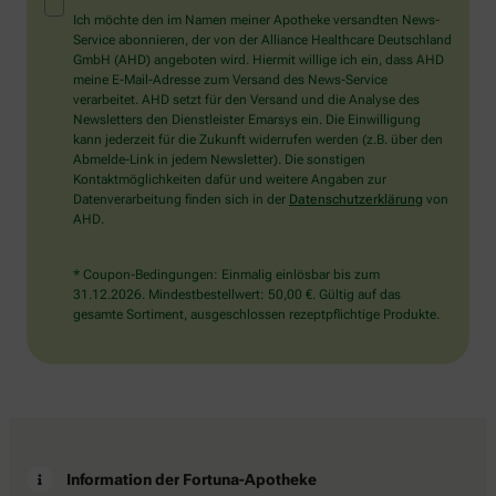
Mensch?
Ich möchte den im Namen meiner Apotheke versandten News-
Dann
Service abonnieren, der von der Alliance Healthcare Deutschland
wählen
GmbH (AHD) angeboten wird. Hiermit willige ich ein, dass AHD
Sie
meine E-Mail-Adresse zum Versand des News-Service
bitte
verarbeitet. AHD setzt für den Versand und die Analyse des
den
Newsletters den Dienstleister Emarsys ein. Die Einwilligung
Stern.
kann jederzeit für die Zukunft widerrufen werden (z.B. über den
Abmelde-Link in jedem Newsletter). Die sonstigen
Kontaktmöglichkeiten dafür und weitere Angaben zur
Datenverarbeitung finden sich in der
Datenschutzerklärung
von
AHD.
* Coupon-Bedingungen: Einmalig einlösbar bis zum
31.12.2026. Mindestbestellwert: 50,00 €. Gültig auf das
gesamte Sortiment, ausgeschlossen rezeptpflichtige Produkte.
Information der Fortuna-Apotheke