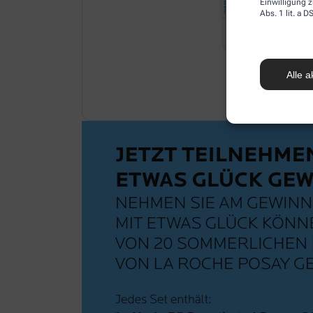
Einwilligung z
Abs. 1 lit. a
Alle a