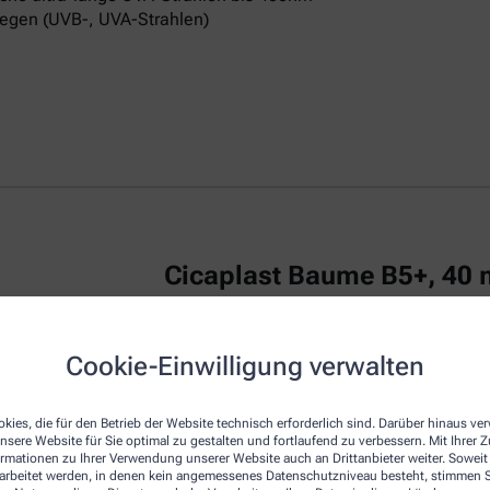
egen (UVB-, UVA-Strahlen)
Cicaplast Baume B5+, 40 
La Roche Posay CICAPLAST Baume B5+ ist
Cookie-Einwilligung verwalten
irritierte Haut.
Das reparierende Balsam
u
repariert die Haut von Erwachsenen, Kind
kies, die für den Betrieb der Website technisch erforderlich sind. Darüber hinaus v
Die Creme zeichnet sich durch eine beson
nsere Website für Sie optimal zu gestalten und fortlaufend zu verbessern. Mit Ihrer
empfindliche Haut am Körper, Gesicht und
ormationen zu Ihrer Verwendung unserer Website auch an Drittanbieter weiter. Soweit
Dexpanthenol bezeichnet, wirkt regenerie
rarbeitet werden, in denen kein angemessenes Datenschutzniveau besteht, stimmen Si