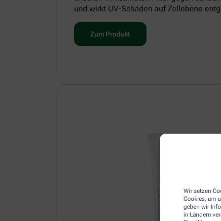
und wirkt UV-Schäden auf Zellebene entg
Zum Produkt
Wir setzen Coo
Cookies, um u
geben wir Inf
in Ländern ve