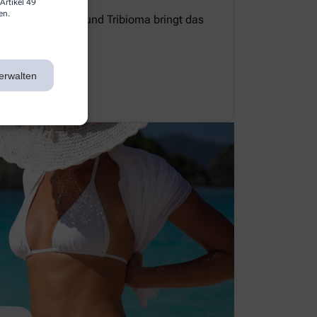
Artikel 49
en.
e Zellerneuerung und Tribioma bringt das
 Gleichgewicht.
erwalten