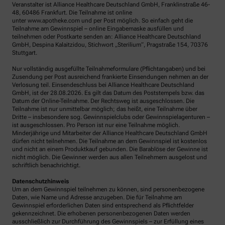
Veranstalter ist Alliance Healthcare Deutschland GmbH, Franklinstraße 46-
48, 60486 Frankfurt. Die Teilnahme ist online
unter www.apotheke.com und per Post möglich. So einfach geht die
Teilnahme am Gewinnspiel – online Eingabemaske ausfüllen und
teilnehmen oder Postkarte senden an: Alliance Healthcare Deutschland
GmbH, Despina Kalaitzidou, Stichwort „Sterilium“, Pragstraße 154, 70376
Stuttgart.
Nur vollständig ausgefüllte Teilnahmeformulare (Pflichtangaben) und bei
Zusendung per Post ausreichend frankierte Einsendungen nehmen an der
Verlosung teil. Einsendeschluss bei Alliance Healthcare Deutschland
GmbH, ist der 28.08.2026. Es gilt das Datum des Poststempels bzw. das
Datum der Online-Teilnahme. Der Rechtsweg ist ausgeschlossen. Die
Teilnahme ist nur unmittelbar möglich; das heißt, eine Teilnahme über
Dritte – insbesondere sog. Gewinnspielclubs oder Gewinnspielagenturen –
ist ausgeschlossen. Pro Person ist nur eine Teilnahme möglich.
Minderjährige und Mitarbeiter der Alliance Healthcare Deutschland GmbH
dürfen nicht teilnehmen. Die Teilnahme an dem Gewinnspiel ist kostenlos
und nicht an einem Produktkauf gebunden. Die Barablöse der Gewinne ist
nicht möglich. Die Gewinner werden aus allen Teilnehmern ausgelost und
schriftlich benachrichtigt.
Datenschutzhinweis
Um an dem Gewinnspiel teilnehmen zu können, sind personenbezogene
Daten, wie Name und Adresse anzugeben. Die für Teilnahme am
Gewinnspiel erforderlichen Daten sind entsprechend als Pflichtfelder
gekennzeichnet. Die erhobenen personenbezogenen Daten werden
ausschließlich zur Durchführung des Gewinnspiels – zur Erfüllung eines