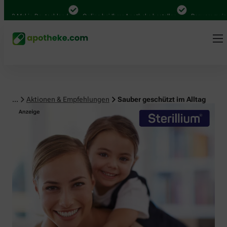
 Mal in Deutschland
Online bei Ihrer Apotheke bestellen
Bequem zwischen A
...
Aktionen & Empfehlungen
Sauber geschützt im Alltag