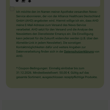
Sie
ein
Mensch?
Ich möchte den im Namen meiner Apotheke versandten News-
Dann
Service abonnieren, der von der Alliance Healthcare Deutschland
wählen
GmbH (AHD) angeboten wird. Hiermit willige ich ein, dass AHD
Sie
meine E-Mail-Adresse zum Versand des News-Service
bitte
verarbeitet. AHD setzt für den Versand und die Analyse des
den
Newsletters den Dienstleister Emarsys ein. Die Einwilligung
Baum.
kann jederzeit für die Zukunft widerrufen werden (z.B. über den
Abmelde-Link in jedem Newsletter). Die sonstigen
Kontaktmöglichkeiten dafür und weitere Angaben zur
Datenverarbeitung finden sich in der
Datenschutzerklärung
von
AHD.
* Coupon-Bedingungen: Einmalig einlösbar bis zum
31.12.2026. Mindestbestellwert: 50,00 €. Gültig auf das
gesamte Sortiment, ausgeschlossen rezeptpflichtige Produkte.