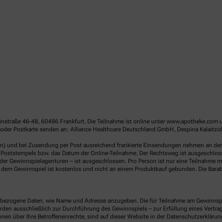
linstraße 46-48, 60486 Frankfurt. Die Teilnahme ist online unter www.apotheke.com 
oder Postkarte senden an: Alliance Healthcare Deutschland GmbH, Despina Kalaitzid
en) und bei Zusendung per Post ausreichend frankierte Einsendungen nehmen an der V
Poststempels bzw. das Datum der Online-Teilnahme. Der Rechtsweg ist ausgeschlossen
er Gewinnspielagenturen – ist ausgeschlossen. Pro Person ist nur eine Teilnahme mö
dem Gewinnspiel ist kostenlos und nicht an einem Produktkauf gebunden. Die Barab
ezogene Daten, wie Name und Adresse anzugeben. Die für Teilnahme am Gewinnspiel 
n ausschließlich zur Durchführung des Gewinnspiels – zur Erfüllung eines Vertrages
nen über Ihre Betroffenenrechte, sind auf dieser Website in der Datenschutzerklärun