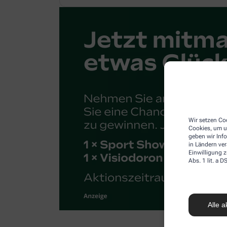
Wir setzen Coo
Cookies, um u
geben wir Inf
in Ländern ve
Einwilligung z
Abs. 1 lit. a
Alle a