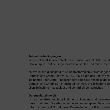
Teilnahmebedingungen
Veranstalter ist Alliance Healthcare Deutschland GmbH, Frank
Gewinnspiel – online Eingabemaske ausfüllen und teilnehmen 
Nur vollständig ausgefüllte Teilnahmeformulare (Pflichtangab
Deutschland GmbH, ist der 26.06.2026. Es gilt das Datum des 
Teilnahme über Dritte – insbesondere sog. Gewinnspielclubs od
Deutschland GmbH dürfen nicht teilnehmen. Die Teilnahme an 
allen Teilnehmern ausgelost und schriftlich benachrichtigt.
Datenschutzhinweis
Um an dem Gewinnspiel teilnehmen zu können, sind personenb
gekennzeichnet. Die erhobenen personenbezogenen Daten werde
Informationen auf Grund dieser Datenerhebung, z.B. Informatio