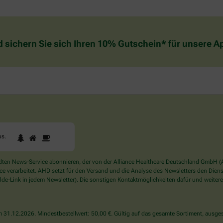
d sichern Sie sich Ihren 10% Gutschein* für unsere 
1
2
3
Sind
us
.
Sie
ein
Mensch?
en News-Service abonnieren, der von der Alliance Healthcare Deutschland GmbH (AH
Dann
verarbeitet. AHD setzt für den Versand und die Analyse des Newsletters den Dienstle
wählen
de-Link in jedem Newsletter). Die sonstigen Kontaktmöglichkeiten dafür und weitere
Sie
bitte
das
31.12.2026. Mindestbestellwert: 50,00 €. Gültig auf das gesamte Sortiment, ausges
Haus.