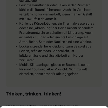
etc. zuziehen.
Feuchte Handtücher oder Laken in den Zimmern
kühlen die Raumluft herunter. Auch ein Ventilator
verteilt nicht nur warme Luft, wenn man ein Gefäß
mit Eiswürfeln davorstellt.
Kühlende Körperlotionen, ein Thermalwasserspray
oder eine „Abreibung“ der Beine mit erfrischendem
Franzbranntwein verschaffen oft Linderung. Auch
ein kühles Fußbad oder feuchte Umschläge auf
Arme, Beine, Stirn oder Nacken sind eine Wohltat.
Locker sitzende, helle Kleidung, zum Beispiel aus
Leinen, reflektiert das Sonnenlicht, ist
luftdurchlässig und lässt die Luft am Körper
zirkulieren.
Mobile Klimaanlagen gibt es im Baumarkt schon
für rund 150 Euro. Aber Vorsicht: Nicht zu kalt
einstellen, sonst droht Erkältungsgefahr.
Trinken, trinken, trinken!
Klar, bei Hitze sollten wir reichlich trinken, um den