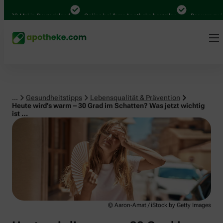
Lebensqualität & Prävention
00 Mal in Deutschland
Online bei Ihrer Apotheke bestellen
Bequem zwische
...
Gesundheitstipps
Lebensqualität & Prävention
Heute wird’s warm – 30 Grad im Schatten? Was jetzt wichtig
ist …
© Aaron-Amat / iStock by Getty Images