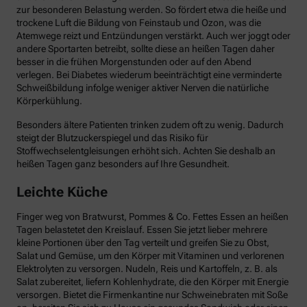
zur besonderen Belastung werden. So fördert etwa die heiße und
trockene Luft die Bildung von Feinstaub und Ozon, was die
Atemwege reizt und Entzündungen verstärkt. Auch wer joggt oder
andere Sportarten betreibt, sollte diese an heißen Tagen daher
besser in die frühen Morgenstunden oder auf den Abend
verlegen. Bei Diabetes wiederum beeinträchtigt eine verminderte
Schweißbildung infolge weniger aktiver Nerven die natürliche
Körperkühlung.
Besonders ältere Patienten trinken zudem oft zu wenig. Dadurch
steigt der Blutzuckerspiegel und das Risiko für
Stoffwechselentgleisungen erhöht sich. Achten Sie deshalb an
heißen Tagen ganz besonders auf Ihre Gesundheit.
Leichte Küche
Finger weg von Bratwurst, Pommes & Co. Fettes Essen an heißen
Tagen belastetet den Kreislauf. Essen Sie jetzt lieber mehrere
kleine Portionen über den Tag verteilt und greifen Sie zu Obst,
Salat und Gemüse, um den Körper mit Vitaminen und verlorenen
Elektrolyten zu versorgen. Nudeln, Reis und Kartoffeln, z. B. als
Salat zubereitet, liefern Kohlenhydrate, die den Körper mit Energie
versorgen. Bietet die Firmenkantine nur Schweinebraten mit Soße