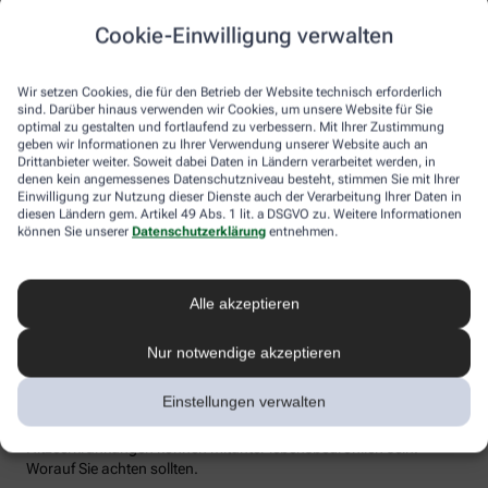
Flüssigkeitsverlust durch Schwitzen auszugleichen. Der ist im
Cookie-Einwilligung verwalten
Sommer nämlich oft doppelt so hoch wie bei moderaten
Temperaturen. Trinken wir zu wenig, sind Kopfschmerzen und
Konzentrationsprobleme meist die Folge.
Wir setzen Cookies, die für den Betrieb der Website technisch erforderlich
sind. Darüber hinaus verwenden wir Cookies, um unsere Website für Sie
Weniger bekannt ist, dass ein Flüssigkeitsmangel auch anderen
optimal zu gestalten und fortlaufend zu verbessern. Mit Ihrer Zustimmung
Organen zusetzt. So kann Hitzestress auch ernsthaft die Nieren
geben wir Informationen zu Ihrer Verwendung unserer Website auch an
schädigen – und zwar nachhaltig und auch bei gesunden
Drittanbieter weiter. Soweit dabei Daten in Ländern verarbeitet werden, in
Menschen. Als Faustregel gilt: Zwei bis drei Liter täglich sollten es
denen kein angemessenes Datenschutzniveau besteht, stimmen Sie mit Ihrer
sein. Die besten Durstlöscher: Mineralwasser, ungesüßte Kräuter-
Einwilligung zur Nutzung dieser Dienste auch der Verarbeitung Ihrer Daten in
diesen Ländern gem. Artikel 49 Abs. 1 lit. a DSGVO zu. Weitere Informationen
und Früchtetees oder verdünnte Säfte. Auch wasserreiches Obst
können Sie unserer
Datenschutzerklärung
entnehmen.
und Gemüse wie Melonen, Gurken oder Tomaten kann
Flüssigkeitsverluste ausgleichen. Bei Herz-Kreislauf- oder
Nierenerkrankungen sollte man die Trinkmenge ärztlich
besprechen.
Alle akzeptieren
Sonnenstich, Hitzeerschöpfung und
Nur notwendige akzeptieren
Hitzschlag: Was ist das eigentlich?
Einstellungen verwalten
Der lange Strandtag in der Sonne, der anstrengende Sport bei 30
Grad oder einfach nur die drückende Hitze in der Stadt:
Hitzeerkrankungen können mitunter lebensbedrohlich sein.
Worauf Sie achten sollten.