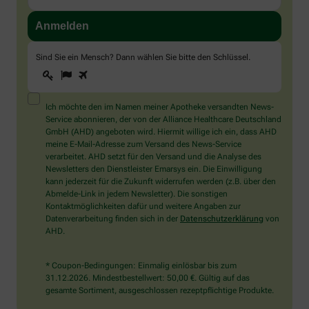
Sind Sie ein Mensch? Dann wählen Sie bitte
den Schlüssel
.
1
2
3
Sind
Sie
ein
Mensch?
Ich möchte den im Namen meiner Apotheke versandten News-
Dann
Service abonnieren, der von der Alliance Healthcare Deutschland
wählen
GmbH (AHD) angeboten wird. Hiermit willige ich ein, dass AHD
Sie
meine E-Mail-Adresse zum Versand des News-Service
bitte
verarbeitet. AHD setzt für den Versand und die Analyse des
den
Newsletters den Dienstleister Emarsys ein. Die Einwilligung
Schlüssel.
kann jederzeit für die Zukunft widerrufen werden (z.B. über den
Abmelde-Link in jedem Newsletter). Die sonstigen
Kontaktmöglichkeiten dafür und weitere Angaben zur
Datenverarbeitung finden sich in der
Datenschutzerklärung
von
AHD.
* Coupon-Bedingungen: Einmalig einlösbar bis zum
31.12.2026. Mindestbestellwert: 50,00 €. Gültig auf das
gesamte Sortiment, ausgeschlossen rezeptpflichtige Produkte.