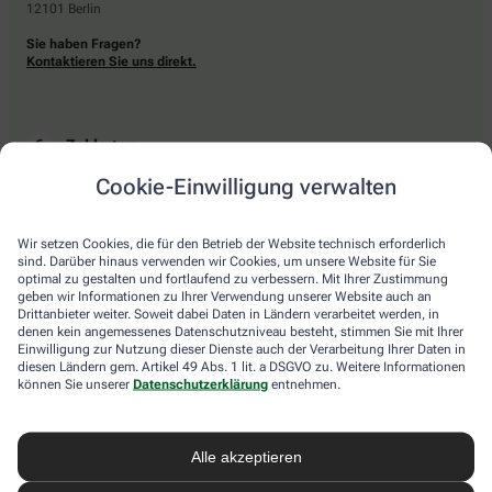
12101 Berlin
Sie haben Fragen?
Kontaktieren Sie uns direkt.
Zahlarten
Cookie-Einwilligung verwalten
Bar oder mit einer anderen akzeptierten Zahlungsart Ihrer Apotheke vor Ort.
Wir setzen Cookies, die für den Betrieb der Website technisch erforderlich
sind. Darüber hinaus verwenden wir Cookies, um unsere Website für Sie
Lieferarten
optimal zu gestalten und fortlaufend zu verbessern. Mit Ihrer Zustimmung
geben wir Informationen zu Ihrer Verwendung unserer Website auch an
Drittanbieter weiter. Soweit dabei Daten in Ländern verarbeitet werden, in
Abholung in der Apotheke
denen kein angemessenes Datenschutzniveau besteht, stimmen Sie mit Ihrer
Botendienstlieferung
Einwilligung zur Nutzung dieser Dienste auch der Verarbeitung Ihrer Daten in
diesen Ländern gem. Artikel 49 Abs. 1 lit. a DSGVO zu. Weitere Informationen
können Sie unserer
Datenschutzerklärung
entnehmen.
apotheke.com Informationen
Alle akzeptieren
Newsletter