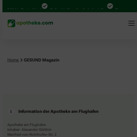
.000 Mal in Deutschland
Online bei Ihrer Apotheke bestellen
Bequem zwisc
Home
GESUND Magazin
Information der Apotheke am Flughafen
Apotheke am Flughafen
Inhaber: Alexander Göttlich
Manfred-von-Richthofen-Str. 2