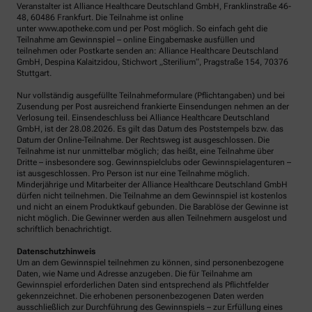
Veranstalter ist Alliance Healthcare Deutschland GmbH, Franklinstraße 46-
48, 60486 Frankfurt. Die Teilnahme ist online
unter www.apotheke.com und per Post möglich. So einfach geht die
Teilnahme am Gewinnspiel – online Eingabemaske ausfüllen und
teilnehmen oder Postkarte senden an: Alliance Healthcare Deutschland
GmbH, Despina Kalaitzidou, Stichwort „Sterilium“, Pragstraße 154, 70376
Stuttgart.
Nur vollständig ausgefüllte Teilnahmeformulare (Pflichtangaben) und bei
Zusendung per Post ausreichend frankierte Einsendungen nehmen an der
Verlosung teil. Einsendeschluss bei Alliance Healthcare Deutschland
GmbH, ist der 28.08.2026. Es gilt das Datum des Poststempels bzw. das
Datum der Online-Teilnahme. Der Rechtsweg ist ausgeschlossen. Die
Teilnahme ist nur unmittelbar möglich; das heißt, eine Teilnahme über
Dritte – insbesondere sog. Gewinnspielclubs oder Gewinnspielagenturen –
ist ausgeschlossen. Pro Person ist nur eine Teilnahme möglich.
Minderjährige und Mitarbeiter der Alliance Healthcare Deutschland GmbH
dürfen nicht teilnehmen. Die Teilnahme an dem Gewinnspiel ist kostenlos
und nicht an einem Produktkauf gebunden. Die Barablöse der Gewinne ist
nicht möglich. Die Gewinner werden aus allen Teilnehmern ausgelost und
schriftlich benachrichtigt.
Datenschutzhinweis
Um an dem Gewinnspiel teilnehmen zu können, sind personenbezogene
Daten, wie Name und Adresse anzugeben. Die für Teilnahme am
Gewinnspiel erforderlichen Daten sind entsprechend als Pflichtfelder
gekennzeichnet. Die erhobenen personenbezogenen Daten werden
ausschließlich zur Durchführung des Gewinnspiels – zur Erfüllung eines