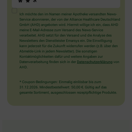
Sie
ein
Mensch?
Ich möchte den im Namen meiner Apotheke versandten News-
Dann
Service abonnieren, der von der Alliance Healthcare Deutschland
wählen
GmbH (AHD) angeboten wird. Hiermit willige ich ein, dass AHD
Sie
meine E-Mail-Adresse zum Versand des News-Service
bitte
verarbeitet. AHD setzt für den Versand und die Analyse des
das
Newsletters den Dienstleister Emarsys ein. Die Einwilligung
Flugzeug.
kann jederzeit für die Zukunft widerrufen werden (z.B. über den
Abmelde-Link in jedem Newsletter). Die sonstigen
Kontaktmöglichkeiten dafür und weitere Angaben zur
Datenverarbeitung finden sich in der
Datenschutzerklärung
von
AHD.
* Coupon-Bedingungen: Einmalig einlösbar bis zum
31.12.2026. Mindestbestellwert: 50,00 €. Gültig auf das
gesamte Sortiment, ausgeschlossen rezeptpflichtige Produkte.