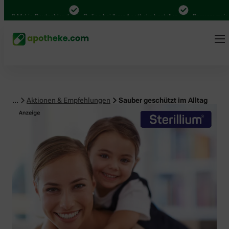
 Mal in Deutschland
Online bei Ihrer Apotheke bestellen
Bequem zwischen 
...
Aktionen & Empfehlungen
Sauber geschützt im Alltag