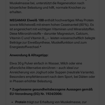
Muskelmasse bei, unterstützt die Regeneration nach
körperlicher Belastung und hilft, normale Knochen zu
erhalten.
MEGAMAX Eiweiß 100
enthält hochwertiges Whey Protein
sowie Milcheiweiß mit einem hohen Caseinanteil (80 %). Es
ist angereichert mit wichtigen Vitaminen und Mineralstoffen.
Diese Mikronährstoffe – darunter Magnesium, Calcium,
Vitamin C und Vitamin B₁₂ – leisten wissenschaftlich belegte
Beiträge zur Eiweißsynthese, Muskelfunktion und zum
Energiestoffwechsel.*
Anwendung & Alltagstipp:
Etwa 30 g Pulver einfach in Wasser, Milch oder eine
pflanzliche Alternative einrühren – auch ideal zur
Anreicherung von Joghurt oder Suppen (neutrale Variante).
Besonders empfehlenswert nach dem Sport, bei Diäten oder
in Phasen erhöhter Belastung.
* Zugelassene gesundheitsbezogene Aussagen gemäß
EU-Verordnung (EG) Nr. 1924/2006:
Protein
trägt zur Erhaltung von Muskelmasse, zur