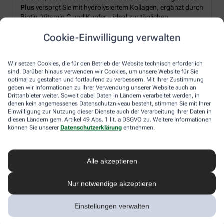
Plus
versorgt Sie mit hydrolysiertem Kollagen, ergänzt durch
Biotin, Vitamin C und Kupfer – ideal zur täglichen
Unterstützung von Strukturproteinen im Körper.*
Cookie-Einwilligung verwalten
Produkt‑Highlights:
Wir setzen Cookies, die für den Betrieb der Website technisch erforderlich
sind. Darüber hinaus verwenden wir Cookies, um unsere Website für Sie
Hydrolysiertes Kollagen plus Biotin, Vitamin C und Kupfer
optimal zu gestalten und fortlaufend zu verbessern. Mit Ihrer Zustimmung
geben wir Informationen zu Ihrer Verwendung unserer Website auch an
Pulverform – leicht löslich, frischer Orangen-Geschmack
Drittanbieter weiter. Soweit dabei Daten in Ländern verarbeitet werden, in
Schnell angerührt: morgens oder nach dem Sport
denen kein angemessenes Datenschutzniveau besteht, stimmen Sie mit Ihrer
Einwilligung zur Nutzung dieser Dienste auch der Verarbeitung Ihrer Daten in
diesen Ländern gem. Artikel 49 Abs. 1 lit. a DSGVO zu. Weitere Informationen
können Sie unserer
Datenschutzerklärung
entnehmen.
Ihr Genussmoment:
Rühren Sie 2× täglich je 10 g Pulver in Wasser ein – für einen
erfrischendes Getränk, unkompliziert und flexibel in den
Alle akzeptieren
Alltag integrierbar.
Nur notwendige akzeptieren
*Zugelassene gesundheitsbezogene Aussagen gemäß
Einstellungen verwalten
EU-Verordnung (EG) Nr. 1924/2006: