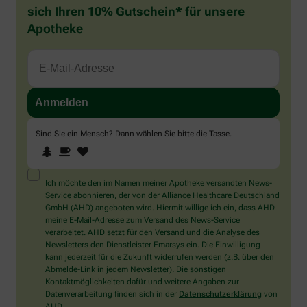
sich Ihren 10% Gutschein* für unsere
Apotheke
Sind Sie ein Mensch? Dann wählen Sie bitte
die Tasse
.
1
2
3
Sind
Sie
ein
Mensch?
Ich möchte den im Namen meiner Apotheke versandten News-
Dann
Service abonnieren, der von der Alliance Healthcare Deutschland
wählen
GmbH (AHD) angeboten wird. Hiermit willige ich ein, dass AHD
Sie
meine E-Mail-Adresse zum Versand des News-Service
bitte
verarbeitet. AHD setzt für den Versand und die Analyse des
die
Newsletters den Dienstleister Emarsys ein. Die Einwilligung
Tasse.
kann jederzeit für die Zukunft widerrufen werden (z.B. über den
Abmelde-Link in jedem Newsletter). Die sonstigen
Kontaktmöglichkeiten dafür und weitere Angaben zur
Datenverarbeitung finden sich in der
Datenschutzerklärung
von
AHD.