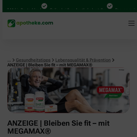
Lebensqualität & Prävention
Mal in Deutschland
Online bei Ihrer Apotheke bestellen
Bequem zwischen A
...
Gesundheitstipps
Lebensqualität & Prävention
ANZEIGE | Bleiben Sie fit – mit MEGAMAX®
ANZEIGE | Bleiben Sie fit – mit
MEGAMAX®