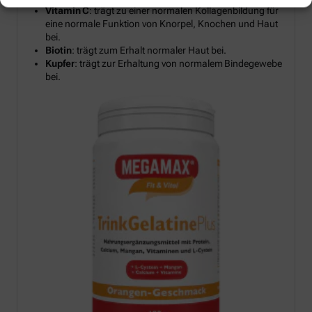
Vitamin C
: trägt zu einer normalen Kollagenbildung für
eine normale Funktion von Knorpel, Knochen und Haut
bei.
Biotin
: trägt zum Erhalt normaler Haut bei.
Kupfer
: trägt zur Erhaltung von normalem Bindegewebe
bei.