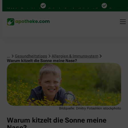
Allergien & Immunsystem
.000 Mal in Deutschland
Online bei Ihrer Apotheke bestellen
Bequem zwisch
...
Gesundheitstipps
Allergien & Immunsystem
Warum kitzelt die Sonne meine Nase?
Bildquelle: Dmitry Potashkin istockphoto
Warum kitzelt die Sonne meine
Nase?