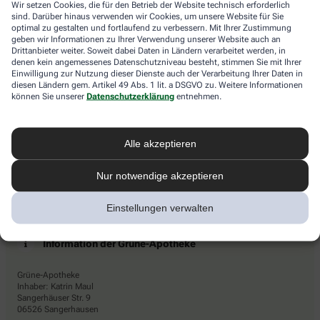
Wir setzen Cookies, die für den Betrieb der Website technisch erforderlich
das
Newsletters den Dienstleister Emarsys ein. Die Einwilligung
sind. Darüber hinaus verwenden wir Cookies, um unsere Website für Sie
Haus.
kann jederzeit für die Zukunft widerrufen werden (z.B. über den
optimal zu gestalten und fortlaufend zu verbessern. Mit Ihrer Zustimmung
Abmelde-Link in jedem Newsletter). Die sonstigen
geben wir Informationen zu Ihrer Verwendung unserer Website auch an
Kontaktmöglichkeiten dafür und weitere Angaben zur
Drittanbieter weiter. Soweit dabei Daten in Ländern verarbeitet werden, in
denen kein angemessenes Datenschutzniveau besteht, stimmen Sie mit Ihrer
Datenverarbeitung finden sich in der
Datenschutzerklärung
von
Einwilligung zur Nutzung dieser Dienste auch der Verarbeitung Ihrer Daten in
AHD.
diesen Ländern gem. Artikel 49 Abs. 1 lit. a DSGVO zu. Weitere Informationen
können Sie unserer
Datenschutzerklärung
entnehmen.
* Coupon-Bedingungen: Einmalig einlösbar bis zum
31.12.2026. Mindestbestellwert: 50,00 €. Gültig auf das
gesamte Sortiment, ausgeschlossen rezeptpflichtige Produkte.
Alle akzeptieren
Nur notwendige akzeptieren
Einstellungen verwalten
Information der Grüne-Apotheke
Grüne-Apotheke
Inhaber: Katrin Maul
Sangerhäuser Str. 9
06526 Sangerhausen