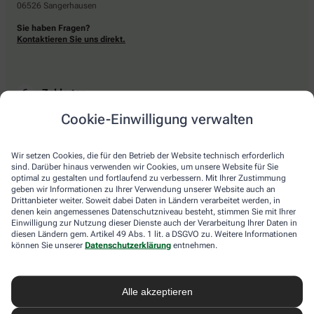
06526 Sangerhausen
Sie haben Fragen?
Kontaktieren Sie uns direkt.
Zahlarten
Cookie-Einwilligung verwalten
Bar oder mit einer anderen akzeptierten Zahlungsart Ihrer Apotheke vor Ort.
Wir setzen Cookies, die für den Betrieb der Website technisch erforderlich
sind. Darüber hinaus verwenden wir Cookies, um unsere Website für Sie
Lieferarten
optimal zu gestalten und fortlaufend zu verbessern. Mit Ihrer Zustimmung
geben wir Informationen zu Ihrer Verwendung unserer Website auch an
Drittanbieter weiter. Soweit dabei Daten in Ländern verarbeitet werden, in
Abholung in der Apotheke
denen kein angemessenes Datenschutzniveau besteht, stimmen Sie mit Ihrer
Botendienstlieferung
Einwilligung zur Nutzung dieser Dienste auch der Verarbeitung Ihrer Daten in
diesen Ländern gem. Artikel 49 Abs. 1 lit. a DSGVO zu. Weitere Informationen
können Sie unserer
Datenschutzerklärung
entnehmen.
apotheke.com Informationen
Alle akzeptieren
Newsletter