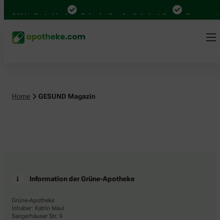
4.000 Mal in Deutschland
Online bei Ihrer Apotheke bestellen
Bequem zwisc
Home
GESUND Magazin
Information der Grüne-Apotheke
Grüne-Apotheke
Inhaber: Katrin Maul
Sangerhäuser Str. 9