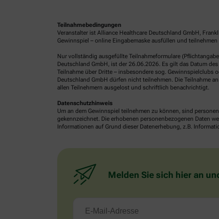
Teilnahmebedingungen
Veranstalter ist Alliance Healthcare Deutschland GmbH, Frank
Gewinnspiel – online Eingabemaske ausfüllen und teilnehmen o
Nur vollständig ausgefüllte Teilnahmeformulare (Pflichtangab
Deutschland GmbH, ist der 26.06.2026. Es gilt das Datum des 
Teilnahme über Dritte – insbesondere sog. Gewinnspielclubs od
Deutschland GmbH dürfen nicht teilnehmen. Die Teilnahme an 
allen Teilnehmern ausgelost und schriftlich benachrichtigt.
Datenschutzhinweis
Um an dem Gewinnspiel teilnehmen zu können, sind personenb
gekennzeichnet. Die erhobenen personenbezogenen Daten werde
Informationen auf Grund dieser Datenerhebung, z.B. Informatio
Melden Sie sich hier an un