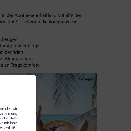
 der Apotheke erhältlich. Mithilfe der
timalem Sitz können die kompressiven
rzubeugen
 Fahrten oder Flüge
ohlbefinden
der Klimaanlage
malen Tragekomfort
erwenden wir
 Zustimmung
 dabei Daten
e mit Ihrer
Artikel 49