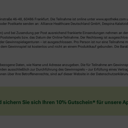
linstraße 46-48, 60486 Frankfurt. Die Teilnahme ist online unter www.apotheke.com 
der Postkarte senden an: Alliance Healthcare Deutschland GmbH, Despina Kalaitzido
en) und bei Zusendung per Post ausreichend frankierte Einsendungen nehmen an der V
Poststempels bzw. das Datum der Online-Teilnahme. Der Rechtsweg ist ausgeschlossen
er Gewinnspielagenturen – ist ausgeschlossen. Pro Person ist nur eine Teilnahme mö
dem Gewinnspiel ist kostenlos und nicht an einem Produktkauf gebunden. Die Barab
ezogene Daten, wie Name und Adresse anzugeben. Die für Teilnahme am Gewinnspiel 
n ausschließlich zur Durchführung des Gewinnspiels – zur Erfüllung eines Vertrages
nen über Ihre Betroffenenrechte, sind auf dieser Website in der Datenschutzerklärun
d sichern Sie sich Ihren 10% Gutschein* für unsere 