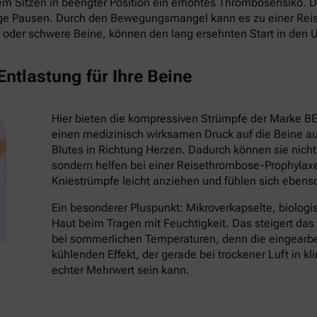
 Sitzen in beengter Position ein erhöhtes Thromboserisiko. Die
ige Pausen. Durch den Bewegungsmangel kann es zu einer Re
oder schwere Beine, können den lang ersehnten Start in den 
ntlastung für Ihre Beine
Hier bieten die kompressiven Strümpfe der Marke B
einen medizinisch wirksamen Druck auf die Beine au
Blutes in Richtung Herzen. Dadurch können sie nich
sondern helfen bei einer Reisethrombose-Prophylaxe
Kniestrümpfe leicht anziehen und fühlen sich eben
Ein besonderer Pluspunkt: Mikroverkapselte, biologi
Haut beim Tragen mit Feuchtigkeit. Das steigert da
bei sommerlichen Temperaturen, denn die eingearbei
kühlenden Effekt, der gerade bei trockener Luft in k
echter Mehrwert sein kann.