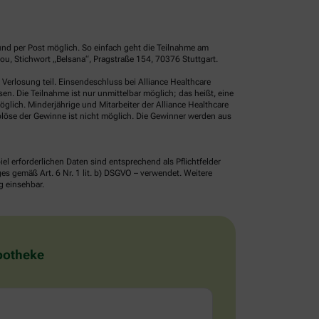
und per Post möglich. So einfach geht die Teilnahme am
u, Stichwort „Belsana“, Pragstraße 154, 70376 Stuttgart.
erlosung teil. Einsendeschluss bei Alliance Healthcare
. Die Teilnahme ist nur unmittelbar möglich; das heißt, eine
glich. Minderjährige und Mitarbeiter der Alliance Healthcare
löse der Gewinne ist nicht möglich. Die Gewinner werden aus
erforderlichen Daten sind entsprechend als Pflichtfelder
 gemäß Art. 6 Nr. 1 lit. b) DSGVO – verwendet. Weitere
g einsehbar.
Apotheke