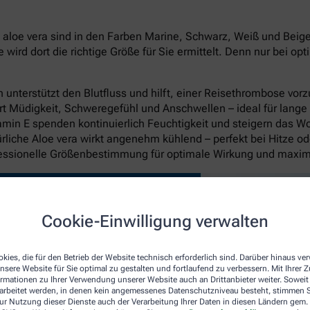
oe vera sind in den Farben Marine, Schwarz, Weiß und Beige in
rd dort die richtige Größe für Sie ermittelt. Denn nur bei op
unterstützt den Blutfluss und hilft, einer Reisethrombose vo
rt Müdigkeit, Schweregefühl und Anschwellen – ideal für lange
itamin E spenden kontinuierlich Feuchtigkeit und steigern das W
liche Aloe vera wirkt angenehm kühlend – perfekt bei Hitze o
fessionelle Größenbestimmung für optimale Wirkung und maxi
Cookie-Einwilligung verwalten
kies, die für den Betrieb der Website technisch erforderlich sind. Darüber hinaus v
nsere Website für Sie optimal zu gestalten und fortlaufend zu verbessern. Mit Ihrer
ormationen zu Ihrer Verwendung unserer Website auch an Drittanbieter weiter. Soweit
rarbeitet werden, in denen kein angemessenes Datenschutzniveau besteht, stimmen Si
ur Nutzung dieser Dienste auch der Verarbeitung Ihrer Daten in diesen Ländern gem. 