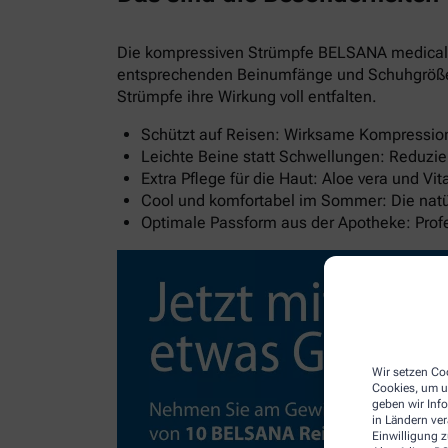
Die kompressiven Strümpfe BELSANA medical al
entsprechenden Beinumfänge und Schuhgröße wi
Strümpfe ihre Wirkung voll entfalten.
Schützt auf Reisen: Wirksame Kompression 
Leichte Beine statt Schwellungen: Reduzie
Extra Pflege für die Haut: Aloe vera und V
Cool und komfortabel im Sommer: Die natür
Optimale Passform aus der Apotheke: Pro
Wir setzen Coo
Cookies, um u
geben wir Inf
in Ländern ve
Einwilligung z