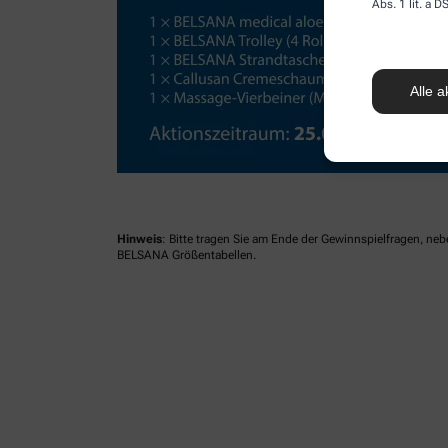
Abs. 1 lit. a
Alle a
Hinweis
: Bitte tragen Sie am Ende der Gewinnspielfragen, ne
BELSANA Größentabellen.