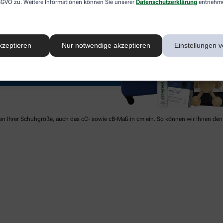
 DSGVO zu. Weitere Informationen können Sie unserer
Datenschutzerklärung
entnehm
kzeptieren
Nur notwendige akzeptieren
Einstellungen v
ben Ihrer Schuhgröße, auch das cC- sowie cB-Maß in cm ein. So können wir Ihnen den 