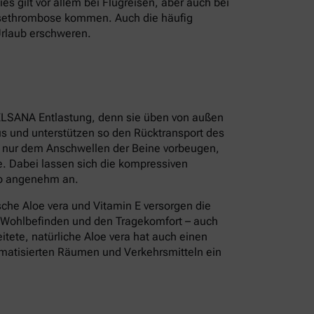
s gilt vor allem bei Flugreisen, aber auch bei
isethrombose kommen. Auch die häufig
Urlaub erschweren.
ELSANA Entlastung, denn sie üben von außen
s und unterstützen so den Rücktransport des
t nur dem Anschwellen der Beine vorbeugen,
. Dabei lassen sich die kompressiven
so angenehm an.
sche Aloe vera und Vitamin E versorgen die
s Wohlbefinden und den Tragekomfort – auch
tete, natürliche Aloe vera hat auch einen
limatisierten Räumen und Verkehrsmitteln ein