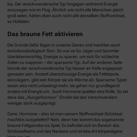
los. Der verschwenderische Typ hingegen verbrennt Energie
sozusagen wie im Flug. Ähnlich wie nicht alle Menschen gleich
groß seien, hätten eben auch nicht alle denselben Stoffwechsel,
so Hollstein.
Das braune Fett aktivieren
Die Gründe dafür lägen in unseren Genen und machten auch
evolutionsbiologisch Sinn. So war es für Jäger und Sammler
überlebenswichtig, Energie zu sparen, um sich für schlechte
Zeiten zu wappnen – der sparsame Typ. Auf der anderen Seite
könnte der verschwenderische Typ besser an Kälte angepasst
gewesen sein: Anstatt überschüssige Energie als Fettdepots
einzulagern, gibt sein Körper sie als Wärme ab. Sparsame Typen
essen also nicht unbedingt mehr, sie gehen nur grundlegend
anders mit Energie um. Auch Hormone spielten eine Rolle. So sei
etwa das „Hungerhormon“ Ghrelin bei den Verschwendern
weniger stark ausgeprägt.
Gene, Hormone – also ist man seinem Stoffwechsel-Schicksal
machtlos ausgeliefert? Nein, denn hier kommt das sogenannte
braune Fettgewebe ins Spiel. Es befindet sich im Bereich des
Schlüsselbeins und des Nackens und ist eine Art körpereigene