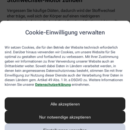
Vergessen Sie häufige Diäten, dadurch wird der Stoffwechsel
eher träge, weil sich der Körper auf einen niedrigeren
Energiebedarf einstellt. Auch Fast Food und Fertiggerichte sollten
vom Speiseplan gestrichen werden. Studien zeigen, dass der
Cookie-Einwilligung verwalten
Körper bei der Verarbeitung von hochverarbeiteten Lebensmitteln
weniger Energie benötigt als für unverarbeitete.
Wir setzen Cookies, die für den Betrieb der Website technisch erforderlich
Tim Hollstein rät zu einer proteinreichen Ernährung (Vorsicht bei
sind. Darüber hinaus verwenden wir Cookies, um unsere Website für Sie
Vorerkrankungen wie Nierenleiden!). Denn Proteine sind nicht nur
optimal zu gestalten und fortlaufend zu verbessern. Mit Ihrer Zustimmung
gut für den Muskelaufbau, der Körper benötigt auch viel Energie,
geben wir Informationen zu Ihrer Verwendung unserer Website auch an
um Eiweiß abzubauen. Das regt den Stoffwechsel an. Proteine
Drittanbieter weiter. Soweit dabei Daten in Ländern verarbeitet werden, in
stecken vor allem in magerem Fleisch, Fisch und Milchprodukten
denen kein angemessenes Datenschutzniveau besteht, stimmen Sie mit Ihrer
Einwilligung zur Nutzung dieser Dienste auch der Verarbeitung Ihrer Daten in
wie Quark und Skyr. Auch sogenannte thermogene Lebensmittel
diesen Ländern gem. Artikel 49 Abs. 1 lit. a DSGVO zu. Weitere Informationen
wie Chilis oder Ingwer können das braune Fettgewebe aktivieren
können Sie unserer
Datenschutzerklärung
entnehmen.
und den Energieverbrauch erhöhen.
In Bewegung kommen
Alle akzeptieren
Der richtige Mix macht’s
Nur notwendige akzeptieren
Ohne regelmäßige Bewegung purzeln die Pfunde meistens nicht.
Besonders Ausdauersport kann laut Forschern die Umwandlung