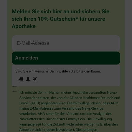
Melden Sie sich hier an und sichern Sie
sich Ihren 10% Gutschein* für unsere
Apotheke
Sind Sie ein Mensch? Dann wählen Sie bitte
den Baum
.
1
2
3
Sind
Sie
ein
Mensch?
Ich möchte den im Namen meiner Apotheke versandten News-
Dann
Service abonnieren, der von der Alliance Healthcare Deutschland
wählen
GmbH (AHD) angeboten wird. Hiermit willige ich ein, dass AHD
Sie
meine E-Mail-Adresse zum Versand des News-Service
bitte
verarbeitet. AHD setzt für den Versand und die Analyse des
den
Newsletters den Dienstleister Emarsys ein. Die Einwilligung
Baum.
kann jederzeit für die Zukunft widerrufen werden (z.B. über den
Abmelde-Link in jedem Newsletter). Die sonstigen