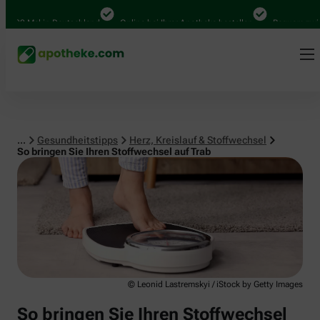
Herz, Kreislauf & Stoffwechsel
00 Mal in Deutschland
Online bei Ihrer Apotheke bestellen
Bequem zwische
...
Gesundheitstipps
Herz, Kreislauf & Stoffwechsel
So bringen Sie Ihren Stoffwechsel auf Trab
© Leonid Lastremskyi / iStock by Getty Images
So bringen Sie Ihren Stoffwechsel