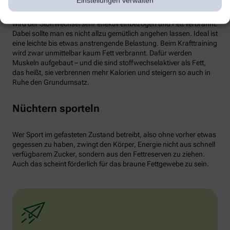
Einstellungen verwalten
von weißen Fettzellen in braunes Fett begünstigen und dessen
Aktivität erhöhen. Ab circa 30 Minuten Joggen oder Radfahren
wird der Stoffwechsel sehr effektiv einbezogen und Fett verbrannt.
Dabei sollte man es nicht allzu gemütlich angehen lassen. Ideal ist
eine leichte bis etwas anstrengende Belastung. Beim Krafttraining
wird zwar unmittelbar kaum Fett verbrannt. Dafür werden
Muskeln aufgebaut – und die sind stoffwechselaktiver als Fett,
das heißt, sie verbrennen mehr Kalorien und steigern so auch in
Ruhe den Grundumsatz.
Nüchtern sporteln
Wer Sport im gefasteten Zustand betreibt, also ohne vorher etwas
gegessen zu haben, zwingt den Körper, Energie nicht aus schnell
verfügbarem Zucker, sondern aus den Fettreserven zu ziehen.
Auch das scheint förderlich für das braune Fettgewebe zu sein.