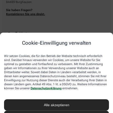
84489 Burghausen
Sie haben Fragen?
Kontaktieren Sie uns direkt.
Zahlarten
Cookie-Einwilligung verwalten
Bar oder mit einer anderen akzeptierten Zahlungsart Ihrer Apotheke vor Ort.
Wir setzen Cookies, die für den Betrieb der Website technisch erforderlich
sind. Darüber hinaus verwenden wir Cookies, um unsere Website für Sie
Lieferarten
optimal zu gestalten und fortlaufend zu verbessern. Mit Ihrer Zustimmung
geben wir Informationen zu Ihrer Verwendung unserer Website auch an
Drittanbieter weiter. Soweit dabei Daten in Ländern verarbeitet werden, in
Abholung in der Apotheke
denen kein angemessenes Datenschutzniveau besteht, stimmen Sie mit Ihrer
Botendienstlieferung
Einwilligung zur Nutzung dieser Dienste auch der Verarbeitung Ihrer Daten in
diesen Ländern gem. Artikel 49 Abs. 1 lit. a DSGVO zu. Weitere Informationen
können Sie unserer
Datenschutzerklärung
entnehmen.
apotheke.com Informationen
Alle akzeptieren
Newsletter