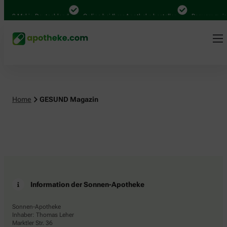
.000 Mal in Deutschland
Online bei Ihrer Apotheke bestellen
Bequem zwisc
Home
GESUND Magazin
Information der Sonnen-Apotheke
Sonnen-Apotheke
Inhaber: Thomas Leher
Marktler Str. 36