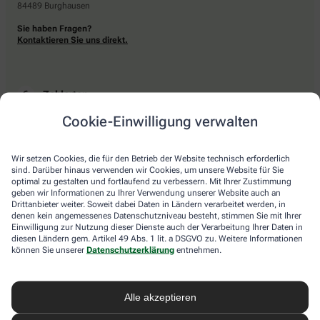
84489 Burghausen
Sie haben Fragen?
Kontaktieren Sie uns direkt.
Zahlarten
Cookie-Einwilligung verwalten
Bar oder mit einer anderen akzeptierten Zahlungsart Ihrer Apotheke vor Ort.
Wir setzen Cookies, die für den Betrieb der Website technisch erforderlich
sind. Darüber hinaus verwenden wir Cookies, um unsere Website für Sie
Lieferarten
optimal zu gestalten und fortlaufend zu verbessern. Mit Ihrer Zustimmung
geben wir Informationen zu Ihrer Verwendung unserer Website auch an
Drittanbieter weiter. Soweit dabei Daten in Ländern verarbeitet werden, in
Abholung in der Apotheke
denen kein angemessenes Datenschutzniveau besteht, stimmen Sie mit Ihrer
Botendienstlieferung
Einwilligung zur Nutzung dieser Dienste auch der Verarbeitung Ihrer Daten in
diesen Ländern gem. Artikel 49 Abs. 1 lit. a DSGVO zu. Weitere Informationen
können Sie unserer
Datenschutzerklärung
entnehmen.
apotheke.com Informationen
Alle akzeptieren
Newsletter