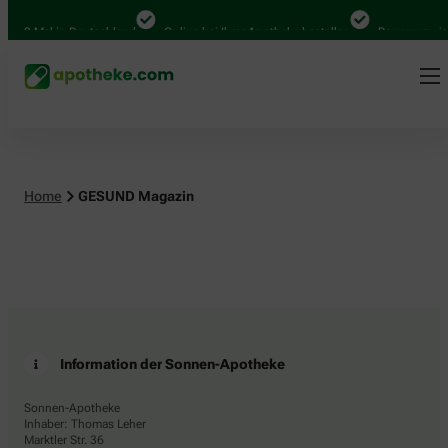
.000 Mal in Deutschland
Online bei Ihrer Apotheke bestellen
Bequem zwisc
Home
GESUND Magazin
Information der Sonnen-Apotheke
Sonnen-Apotheke
Inhaber: Thomas Leher
Marktler Str. 36