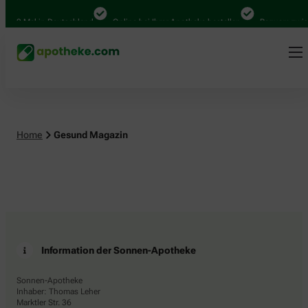
.000 Mal in Deutschland
Online bei Ihrer Apotheke bestellen
Bequem zwisc
Home
Gesund Magazin
Information der Sonnen-Apotheke
Sonnen-Apotheke
Inhaber: Thomas Leher
Marktler Str. 36