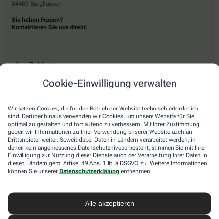
84489 Burghausen
Sie haben Fragen?
Kontaktieren Sie uns direkt.
Zahlarten
Cookie-Einwilligung verwalten
Bar oder mit einer anderen akzeptierten Zahlungsart Ihrer Apotheke vor Ort.
Wir setzen Cookies, die für den Betrieb der Website technisch erforderlich
sind. Darüber hinaus verwenden wir Cookies, um unsere Website für Sie
Lieferarten
optimal zu gestalten und fortlaufend zu verbessern. Mit Ihrer Zustimmung
geben wir Informationen zu Ihrer Verwendung unserer Website auch an
Drittanbieter weiter. Soweit dabei Daten in Ländern verarbeitet werden, in
Abholung in der Apotheke
denen kein angemessenes Datenschutzniveau besteht, stimmen Sie mit Ihrer
Botendienstlieferung
Einwilligung zur Nutzung dieser Dienste auch der Verarbeitung Ihrer Daten in
diesen Ländern gem. Artikel 49 Abs. 1 lit. a DSGVO zu. Weitere Informationen
können Sie unserer
Datenschutzerklärung
entnehmen.
apotheke.com Informationen
Alle akzeptieren
Newsletter