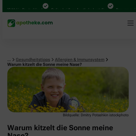
Allergien & Immunsystem
.000 Mal in Deutschland
Online bei Ihrer Apotheke bestellen
Bequem zwisch
...
Gesundheitstipps
Allergien & Immunsystem
Warum kitzelt die Sonne meine Nase?
Bildquelle: Dmitry Potashkin istockphoto
Warum kitzelt die Sonne meine
Nase?