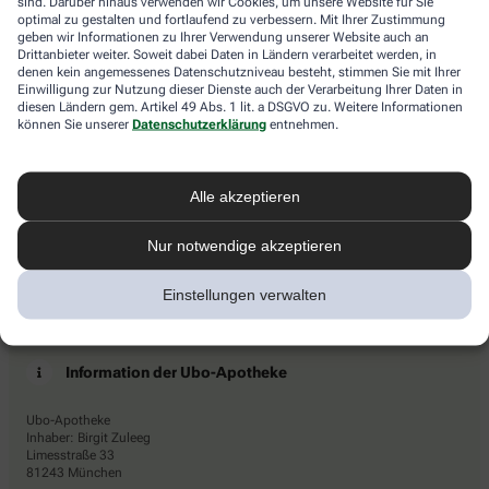
sind. Darüber hinaus verwenden wir Cookies, um unsere Website für Sie
das
Newsletters den Dienstleister Emarsys ein. Die Einwilligung
optimal zu gestalten und fortlaufend zu verbessern. Mit Ihrer Zustimmung
Haus.
geben wir Informationen zu Ihrer Verwendung unserer Website auch an
kann jederzeit für die Zukunft widerrufen werden (z.B. über den
Drittanbieter weiter. Soweit dabei Daten in Ländern verarbeitet werden, in
Abmelde-Link in jedem Newsletter). Die sonstigen
denen kein angemessenes Datenschutzniveau besteht, stimmen Sie mit Ihrer
Kontaktmöglichkeiten dafür und weitere Angaben zur
Einwilligung zur Nutzung dieser Dienste auch der Verarbeitung Ihrer Daten in
Datenverarbeitung finden sich in der
Datenschutzerklärung
von
diesen Ländern gem. Artikel 49 Abs. 1 lit. a DSGVO zu. Weitere Informationen
AHD.
können Sie unserer
Datenschutzerklärung
entnehmen.
* Coupon-Bedingungen: Einmalig einlösbar bis zum
31.12.2026. Mindestbestellwert: 50,00 €. Gültig auf das
Alle akzeptieren
gesamte Sortiment, ausgeschlossen rezeptpflichtige Produkte.
Nur notwendige akzeptieren
Einstellungen verwalten
Information der Ubo-Apotheke
Ubo-Apotheke
Inhaber: Birgit Zuleeg
Limesstraße 33
81243 München